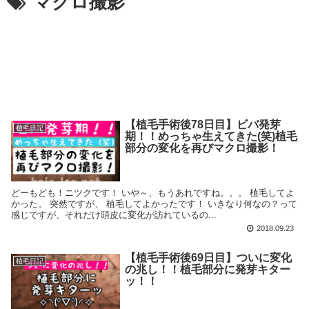
マクロ撮影
【植毛手術後78日目】ビバ発芽
植毛日記
期！！めっちゃ生えてきた(笑)植毛
部分の変化を再びマクロ撮影！
どーもども！ニツクです！ いや～、もうあれですね。。。 植毛してよ
かった。 突然ですが、 植毛してよかったです！ いきなり何なの？って
感じですが、それだけ頭皮に変化が訪れているの...
2018.09.23
【植毛手術後69日目】ついに変化
植毛日記
の兆し！！植毛部分に発芽キター
ッ！！