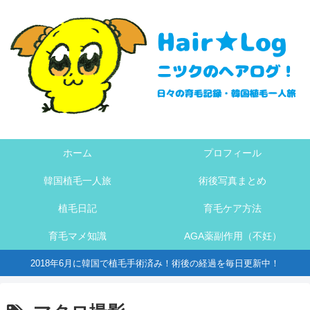
ホーム
プロフィール
韓国植毛一人旅
術後写真まとめ
植毛日記
育毛ケア方法
育毛マメ知識
AGA薬副作用（不妊）
2018年6月に韓国で植毛手術済み！術後の経過を毎日更新中！