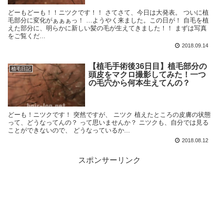
どーもどーも！！ニツクです！！ さてさて、今日は大発表。 ついに植
毛部分に変化がぁぁぁっ！ …ようやく来ました。この日が！ 自毛を植
えた部分に、明らかに新しい髪の毛が生えてきました！！ まずは写真
をご覧くだ...
2018.09.14
【植毛手術後36日目】植毛部分の
植毛日記
頭皮をマクロ撮影してみた！一つ
の毛穴から何本生えてんの？
どーも！ニツクです！ 突然ですが、 ニツク 植えたところの皮膚の状態
って、どうなってんの？ って思いませんか？ ニツクも、自分では見る
ことができないので、 どうなっているか...
2018.08.12
スポンサーリンク