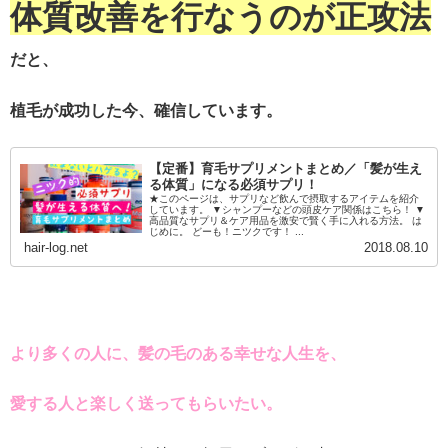
体質改善を行なうのが正攻法
だと、
植毛が成功した今、確信しています。
【定番】育毛サプリメントまとめ／「髪が生え
る体質」になる必須サプリ！
★このページは、サプリなど飲んで摂取するアイテムを紹介
しています。 ▼シャンプーなどの頭皮ケア関係はこちら！ ▼
高品質なサプリ＆ケア用品を激安で賢く手に入れる方法。 は
じめに。 どーも！ニツクです！ ...
hair-log.net
2018.08.10
より多くの人に、髪の毛のある幸せな人生を、
愛する人と楽しく送ってもらいたい。