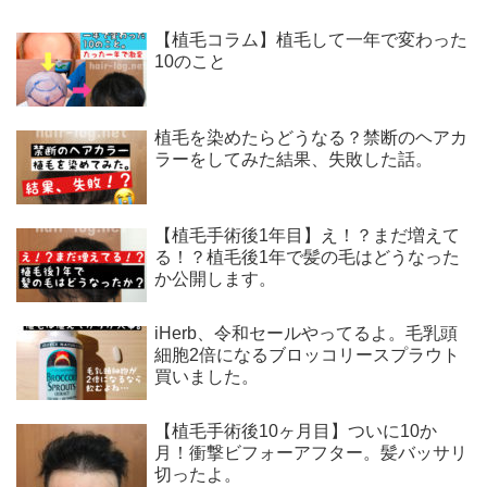
【植毛コラム】植毛して一年で変わった
10のこと
植毛を染めたらどうなる？禁断のヘアカ
ラーをしてみた結果、失敗した話。
【植毛手術後1年目】え！？まだ増えて
る！？植毛後1年で髪の毛はどうなった
か公開します。
iHerb、令和セールやってるよ。毛乳頭
細胞2倍になるブロッコリースプラウト
買いました。
【植毛手術後10ヶ月目】ついに10か
月！衝撃ビフォーアフター。髪バッサリ
切ったよ。