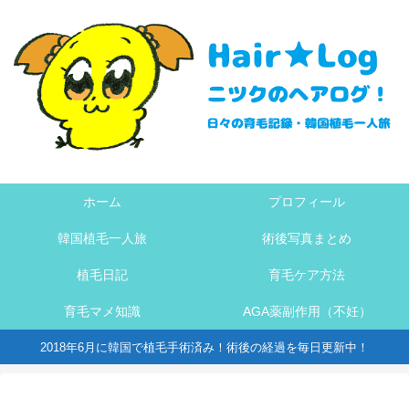
ホーム
プロフィール
韓国植毛一人旅
術後写真まとめ
植毛日記
育毛ケア方法
育毛マメ知識
AGA薬副作用（不妊）
2018年6月に韓国で植毛手術済み！術後の経過を毎日更新中！