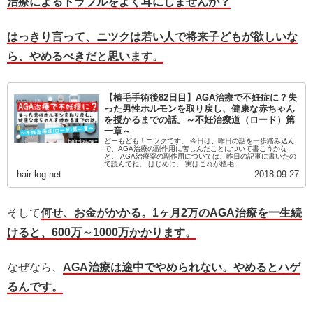
治療によるトラブルをよく耳にしませんか？
はっきり言って、ニツクは若い人で将来子どもが欲しいな
ら、やめるべきだと思います。
【植毛手術後82日目】AGA治療で不妊症に？失
った男性ホルモンを取り戻し、健康な赤ちゃん
を授かるまでの話。～不妊治療道（ロード）第
一章～
どーもども！ニツクです。 今日は、昨日の話を一歩踏み込ん
で、AGA治療の副作用に苦しんだことについて書こうかな
と。 AGA治療薬の副作用については、昨日の記事に書いたの
で読んでね。 はじめに。 実はこれが植毛...
hair-log.net
2018.09.27
そして
何せ、お金がかかる。1ヶ月2万のAGA治療を一生続
けると、600万～1000万かかります。
なぜなら、
AGA治療は途中でやめられない。やめるとハゲ
るんです。