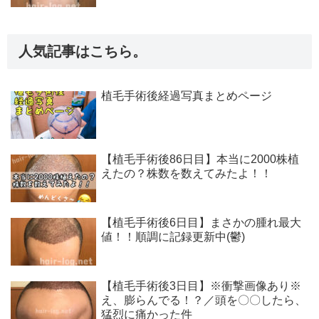
人気記事はこちら。
植毛手術後経過写真まとめページ
【植毛手術後86日目】本当に2000株植
えたの？株数を数えてみたよ！！
【植毛手術後6日目】まさかの腫れ最大
値！！順調に記録更新中(鬱)
【植毛手術後3日目】※衝撃画像あり※
え、膨らんでる！？／頭を〇〇したら、
猛烈に痛かった件