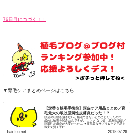
76日目につづく！！
▼育毛ケアまとめページはこちら
【定番＆植毛手術前】頭皮ケア用品まとめ／育
毛最大の敵は脂漏性皮膚炎だった！？
頭皮の状態を治さないと植毛できないとのことだったので、
必死に改善を試みたんですが、 ニツク なにせ、脂漏性湿疹／
脂漏性皮膚炎が大変だった… ▼高品質なサプリ＆ケア用品を
激安で賢く手に...
hair-log.net
2018.07.28