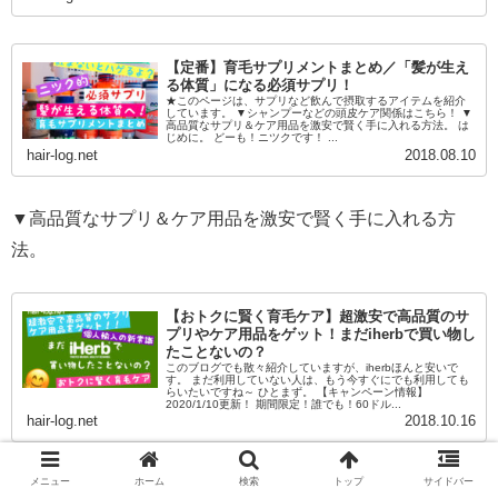
【定番】育毛サプリメントまとめ／「髪が生え
る体質」になる必須サプリ！
★このページは、サプリなど飲んで摂取するアイテムを紹介
しています。 ▼シャンプーなどの頭皮ケア関係はこちら！ ▼
高品質なサプリ＆ケア用品を激安で賢く手に入れる方法。 は
じめに。 どーも！ニツクです！ ...
hair-log.net
2018.08.10
▼高品質なサプリ＆ケア用品を激安で賢く手に入れる方
法。
【おトクに賢く育毛ケア】超激安で高品質のサ
プリやケア用品をゲット！まだiherbで買い物し
たことないの？
このブログでも散々紹介していますが、iherbほんと安いで
す。 まだ利用していない人は、もう今すぐにでも利用しても
らいたいですね～ ひとまず。 【キャンペーン情報】
2020/1/10更新！ 期間限定！誰でも！60ドル...
hair-log.net
2018.10.16
メニュー
ホーム
検索
トップ
サイドバー