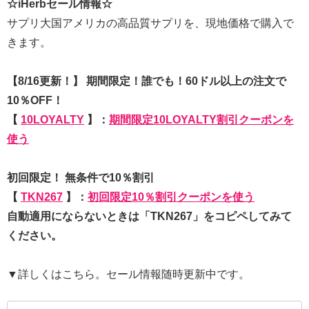
☆iHerbセール情報☆
サプリ大国アメリカの高品質サプリを、現地価格で購入で
きます。
【8/16更新！】 期間限定！誰でも！60ドル以上の注文で
10％OFF！
【
10LOYALTY
】：
期間限定10LOYALTY割引クーポンを
使う
初回限定！ 無条件で10％割引
【
TKN267
】：
初回限定10％割引クーポンを使う
自動適用にならないときは「TKN267」をコピペしてみて
ください。
▼詳しくはこちら。セール情報随時更新中です。