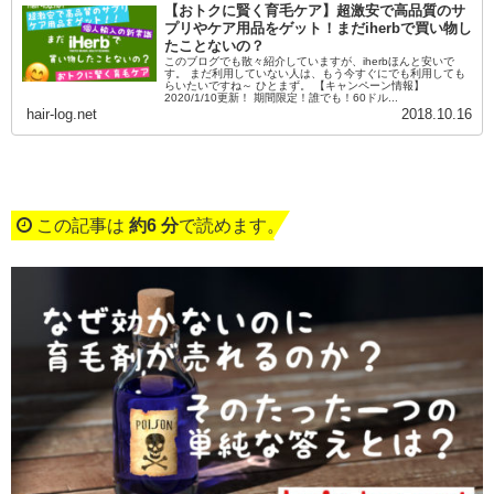
【おトクに賢く育毛ケア】超激安で高品質のサ
プリやケア用品をゲット！まだiherbで買い物し
たことないの？
このブログでも散々紹介していますが、iherbほんと安いで
す。 まだ利用していない人は、もう今すぐにでも利用しても
らいたいですね～ ひとまず。 【キャンペーン情報】
2020/1/10更新！ 期間限定！誰でも！60ドル...
hair-log.net
2018.10.16
この記事は
約6 分
で読めます。