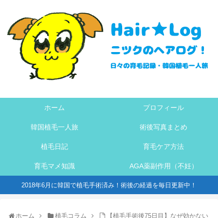
ホーム
プロフィール
韓国植毛一人旅
術後写真まとめ
植毛日記
育毛ケア方法
育毛マメ知識
AGA薬副作用（不妊）
2018年6月に韓国で植毛手術済み！術後の経過を毎日更新中！
ホーム
植毛コラム
【植毛手術後75日目】なぜ効かない