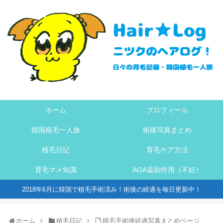
ホーム
プロフィール
韓国植毛一人旅
術後写真まとめ
植毛日記
育毛ケア方法
育毛マメ知識
AGA薬副作用（不妊）
2018年6月に韓国で植毛手術済み！術後の経過を毎日更新中！
ホーム
植毛日記
植毛手術後経過写真まとめページ