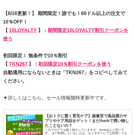
【8/16更新！】 期間限定！誰でも！60ドル以上の注文で
10％OFF！
【
10LOYALTY
】：
期間限定10LOYALTY割引クーポンを
使う
初回限定！ 無条件で10％割引
【
TKN267
】：
初回限定10％割引クーポンを使う
自動適用にならないときは「TKN267」をコピペしてみて
ください。
▼詳しくはこちら。セール情報随時更新中です。
【おトクに賢く育毛ケア】超激安で高品質のサ
プリやケア用品をゲット！まだiherbで買い物し
たことないの？
このブログでも散々紹介していますが、iherbほんと安いで
す。 まだ利用していない人は、もう今すぐにでも利用しても