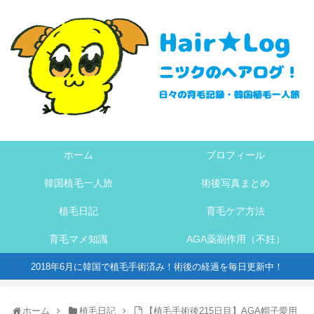
ホーム
プロフィール
韓国植毛一人旅
術後写真まとめ
植毛日記
育毛ケア方法
育毛マメ知識
AGA薬副作用（不妊）
2018年6月に韓国で植毛手術済み！術後の経過を毎日更新中！
ホーム
植毛日記
【植毛手術後215日目】AGA帽子愛用