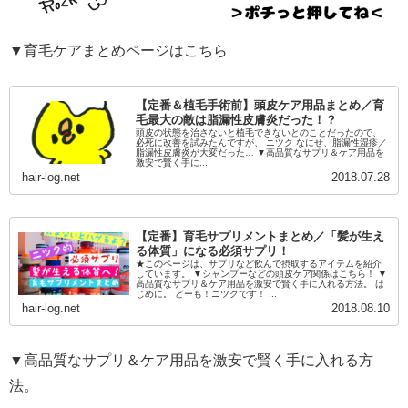
▼育毛ケアまとめページはこちら
【定番＆植毛手術前】頭皮ケア用品まとめ／育
毛最大の敵は脂漏性皮膚炎だった！？
頭皮の状態を治さないと植毛できないとのことだったので、
必死に改善を試みたんですが、 ニツク なにせ、脂漏性湿疹／
脂漏性皮膚炎が大変だった… ▼高品質なサプリ＆ケア用品を
激安で賢く手に...
hair-log.net
2018.07.28
【定番】育毛サプリメントまとめ／「髪が生え
る体質」になる必須サプリ！
★このページは、サプリなど飲んで摂取するアイテムを紹介
しています。 ▼シャンプーなどの頭皮ケア関係はこちら！ ▼
高品質なサプリ＆ケア用品を激安で賢く手に入れる方法。 は
じめに。 どーも！ニツクです！ ...
hair-log.net
2018.08.10
▼高品質なサプリ＆ケア用品を激安で賢く手に入れる方
法。