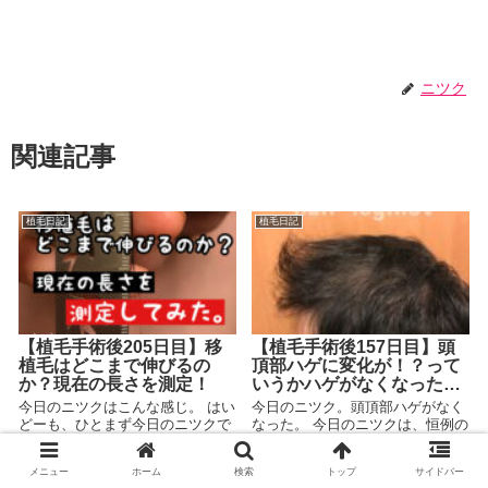
ニツク
関連記事
植毛日記
植毛日記
【植毛手術後205日目】移
【植毛手術後157日目】頭
植毛はどこまで伸びるの
頂部ハゲに変化が！？って
か？現在の長さを測定！
いうかハゲがなくなった…
今日のニツクはこんな感じ。 はい
今日のニツク。頭頂部ハゲがなく
どーも、ひとまず今日のニツクで
なった。 今日のニツクは、恒例の
す。 まったく変わり映えなし！
頭頂部ハゲの様子なんですが、 な
毎日こんな感じなので、とりあえ
ぜか、ハゲがなくなっていまし
メニュー
ホーム
検索
トップ
サイドバー
ず今日は ずいぶん前から言ってい
た… ニツク WHY！？なぜに！？