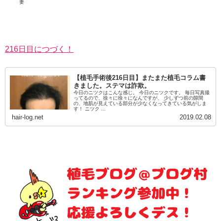
妻
216日目につづく！
【植毛手術後216日目】またまた植毛コラム書
きました。ステマは詐欺。
今日のニツクはこんな感じ。 今日のニツクです。 毎日写真撮
ってるので、徐々に徐々になんですが、 少しずつ前の隙間
の、地肌が見えている部分が少なくなってきている気がしま
す！ ニツク ...
hair-log.net
2019.02.08