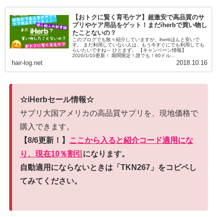
【おトクに賢く育毛ケア】超激安で高品質のサ
プリやケア用品をゲット！まだiherbで買い物し
たことないの？
このブログでも散々紹介していますが、iherbほんと安いで
す。 まだ利用していない人は、もう今すぐにでも利用しても
らいたいですね～ ひとまず。 【キャンペーン情報】
2020/1/10更新！ 期間限定！誰でも！60ドル...
hair-log.net
2018.10.16
☆iHerbセール情報☆
サプリ大国アメリカの高品質サプリを、現地価格で
購入できます。
【8/6更新！】
ここから入ると紹介コード適用にな
り、現在10％割引
になります。
自動適用にならないときは「TKN267」をコピペし
てみてください。