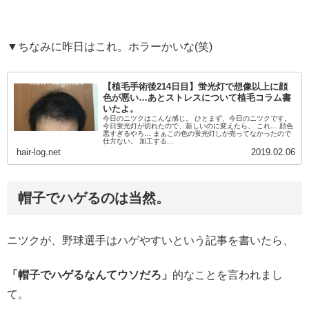
▼ちなみに昨日はこれ。ホラーかいな(笑)
【植毛手術後214日目】蛍光灯で想像以上に顔
色が悪い…あとストレスについて植毛コラム書
いたよ。
今日のニツクはこんな感じ。 ひとまず、今日のニツクです。
今日蛍光灯が切れたので、新しいのに変えたら、 これ… 顔色
悪すぎるやろ… まぁこの色の蛍光灯しか売ってなかったので
仕方ない。 加工する...
hair-log.net
2019.02.06
帽子でハゲるのは当然。
ニツクが、野球選手はハゲやすいという記事を書いたら、
「帽子でハゲるなんてウソだろ」
的なことを言われまし
て。