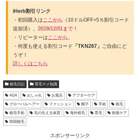
iHerb割引リンク
・初回購入は
ここから
（10ドルOFF+5％割引コード
追加済）。
2019/12/31まで！
・リピーターは
ここから
。
・何度も使える割引コード
「TKN267」
ご自由にど
うぞ！
詳しくはこちら
植毛日記
育毛マメ知識
AGA
おしゃれ
お風呂
アフターケア
グローバルヘアー
ファッション
帽子
手術
植毛
植毛手術
毛の生える体質
海外植毛
育毛
術後ケア
韓国植毛
スポンサーリンク