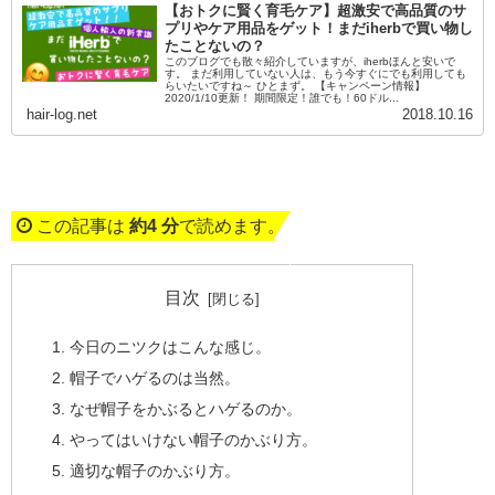
【おトクに賢く育毛ケア】超激安で高品質のサ
プリやケア用品をゲット！まだiherbで買い物し
たことないの？
このブログでも散々紹介していますが、iherbほんと安いで
す。 まだ利用していない人は、もう今すぐにでも利用しても
らいたいですね～ ひとまず。 【キャンペーン情報】
2020/1/10更新！ 期間限定！誰でも！60ドル...
hair-log.net
2018.10.16
この記事は
約4 分
で読めます。
目次
今日のニツクはこんな感じ。
帽子でハゲるのは当然。
なぜ帽子をかぶるとハゲるのか。
やってはいけない帽子のかぶり方。
適切な帽子のかぶり方。