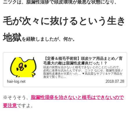
ニツクは、脂漏性湿疹で頭皮環境が最悪な状態になり、
毛が次々に抜けるという生き
地獄
を経験しましたが、何か。
【定番＆植毛手術前】頭皮ケア用品まとめ／育
毛最大の敵は脂漏性皮膚炎だった！？
頭皮の状態を治さないと植毛できないとのことだったので、
必死に改善を試みたんですが、 ニツク なにせ、脂漏性湿疹／
脂漏性皮膚炎が大変だった… ▼高品質なサプリ＆ケア用品を
激安で賢く手に...
hair-log.net
2018.07.28
※そうそう、
脂漏性湿疹を治さないと植毛はできないので
要注意
ですよ。