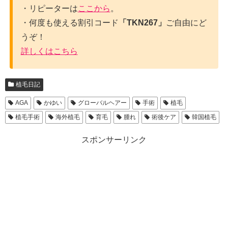
・リピーターは
ここから
。
・何度も使える割引コード
「TKN267」
ご自由にど
うぞ！
詳しくはこちら
植毛日記
AGA
かゆい
グローバルヘアー
手術
植毛
植毛手術
海外植毛
育毛
腫れ
術後ケア
韓国植毛
スポンサーリンク