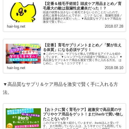
【定番＆植毛手術前】頭皮ケア用品まとめ／育
毛最大の敵は脂漏性皮膚炎だった！？
頭皮の状態を治さないと植毛できないとのことだったので、
必死に改善を試みたんですが、 ニツク なにせ、脂漏性湿疹／
脂漏性皮膚炎が大変だった… ▼高品質なサプリ＆ケア用品を
激安で賢く手に...
hair-log.net
2018.07.28
【定番】育毛サプリメントまとめ／「髪が生え
る体質」になる必須サプリ！
★このページは、サプリなど飲んで摂取するアイテムを紹介
しています。 ▼シャンプーなどの頭皮ケア関係はこちら！ ▼
高品質なサプリ＆ケア用品を激安で賢く手に入れる方法。 は
じめに。 どーも！ニツクです！ ...
hair-log.net
2018.08.10
▼高品質なサプリ＆ケア用品を激安で賢く手に入れる方
法。
【おトクに賢く育毛ケア】超激安で高品質のサ
プリやケア用品をゲット！まだiherbで買い物し
たことないの？
このブログでも散々紹介していますが、iherbほんと安いで
す。 まだ利用していない人は、もう今すぐにでも利用しても