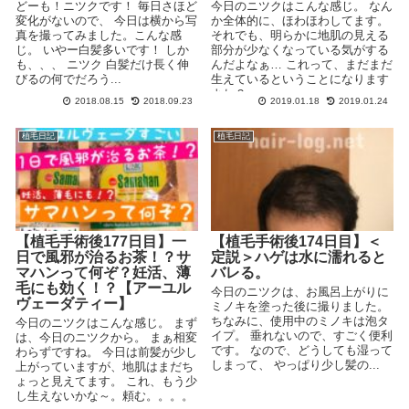
どーも！ニツクです！ 毎日さほど
今日のニツクはこんな感じ。 なん
変化がないので、 今日は横から写
か全体的に、ほわほわしてます。
真を撮ってみました。こんな感
それでも、明らかに地肌の見える
じ。 いやー白髪多いです！ しか
部分が少なくなっている気がする
も、、、 ニツク 白髪だけ長く伸
んだよなぁ… これって、まだまだ
びるの何でだろう...
生えているということになります
よね？ ...
2018.08.15
2018.09.23
2019.01.18
2019.01.24
植毛日記
植毛日記
【植毛手術後177日目】一
【植毛手術後174日目】＜
日で風邪が治るお茶！？サ
定説＞ハゲは水に濡れると
マハンって何ぞ？妊活、薄
バレる。
毛にも効く！？【アーユル
今日のニツクは、お風呂上がりに
ヴェーダティー】
ミノキを塗った後に撮りました。
ちなみに、使用中のミノキは泡タ
今日のニツクはこんな感じ。 まず
イプ。 垂れないので、すごく便利
は、今日のニツクから。 まぁ相変
です。 なので、どうしても湿って
わらずですね。 今日は前髪が少し
しまって、 やっぱり少し髪の...
上がっていますが、地肌はまだち
ょっと見えてます。 これ、もう少
し生えないかな～。頼む。。。。