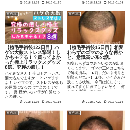
...
2018.12.31
2019.01.15
2018.12.28
2019.01.08
植毛日記
植毛日記
【植毛手術後122日目】ハ
【植毛手術後15日目】相変
ゲの大敵ストレス撃退！し
わらずのゴマのような何か
かもモテる！？買ってよか
と、意識高い系の話。
った極上リラックスグッズ
相変わらずゴマみたいなのが出ま
8選。究極の癒し！
くってます。 ゴマの正体はこちら
で解明済み。 ▲前。だいぶ周りと
ハイみなさん！ 今日もストレス、
馴染んだ気が！ ▲後。少々赤みが
溜め込んでますか！？ ハゲます
残ってる状態。 今日は忙しくて、
よ！ いやマジで、ストレスが薄毛
疲れてすぐに寝てしまいそう… 何
の原因になるのは本当のようで
となく体調がまた変わ...
す。 妻 親がいない子が白髪だっ
たの思い...
2018.11.06
2019.01.15
2018.07.22
2019.01.16
植毛日記
植毛日記