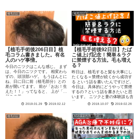
植毛日記
植毛日記
【植毛手術後206日目】植
【植毛手術後92日目】たば
毛コラム書きました。有名
こ値上げ記念！簡単＆ラク
人のハゲ事情。
に禁煙する方法。毛も増え
る？
今日のニツクはこんな感じ。 まず
は、今日のニツクです。 相変わら
昨日は、植毛すると髪を大事にし
ずの、頭頂部ハゲ。 もうほんとに
たくなる＝禁煙が続くから成功す
ね、日に日に前（植毛部分）との
る という話を書いたんですけど。
差が開いてます。 前が「おお！生
今日は、具体的にどうやって禁煙
えた！！」ってなると、 上が「…
するの？という話を書きたいと思
何この差...
います。 ニツクと妻の体験談も含
め、...
2019.01.29
2019.02.12
2018.10.07
2019.02.26
植毛日記
AGA薬副作用（不妊）