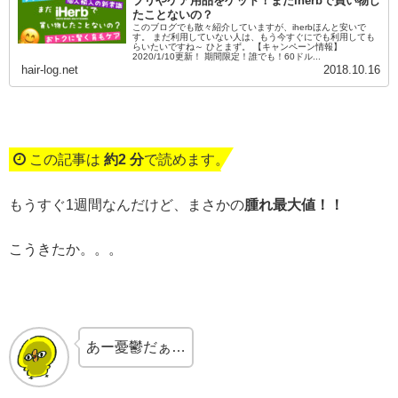
プリやケア用品をゲット！まだiherbで買い物し
たことないの？
このブログでも散々紹介していますが、iherbほんと安いで
す。 まだ利用していない人は、もう今すぐにでも利用しても
らいたいですね～ ひとまず。 【キャンペーン情報】
2020/1/10更新！ 期間限定！誰でも！60ドル...
hair-log.net
2018.10.16
この記事は
約2 分
で読めます。
もうすぐ1週間なんだけど、まさかの
腫れ最大値！！
こうきたか。。。
あー憂鬱だぁ…