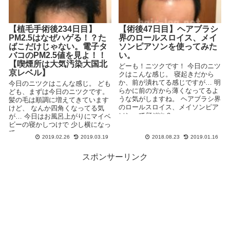
【植毛手術後234日目】
【術後47日目】ヘアブラシ
PM2.5はなぜハゲる！？た
界のロールスロイス、メイ
ばこだけじゃない。電子タ
ソンピアソンを使ってみた
バコのPM2.5値を見よ！！
い。
【喫煙所は大気汚染大国北
どーも！ニツクです！ 今日のニツ
京レベル】
クはこんな感じ。 寝起きだから
か、前が潰れてる感じですが… 明
今日のニツクはこんな感じ。 ども
らかに前の方から薄くなってるよ
ども、まずは今日のニツクです。
うな気がしますね。 ヘアブラシ界
髪の毛は順調に増えてきています
のロールスロイス、メイソンピア
けど、 なんか四角くなってる気
ソンって何ぞや？ ...
が… 今日はお風呂上がりにマイベ
ビーの寝かしつけで 少し横になっ
て...
2019.02.26
2019.03.19
2018.08.23
2019.01.16
スポンサーリンク