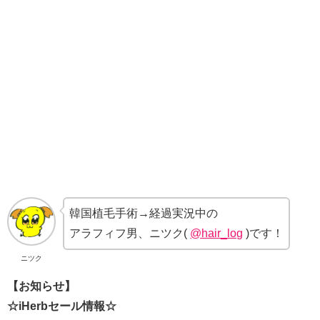
韓国植毛手術→経過実況中の
アラフィフ男、ニツク(
@hair_log
)です！
ニツク
【お知らせ】
☆iHerbセール情報☆