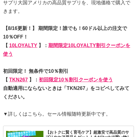
サプリ大国アメリカの高品質サプリを、現地価格で購入で
きます。
【8/16更新！】 期間限定！誰でも！60ドル以上の注文で
10％OFF！
【
10LOYALTY
】：
期間限定10LOYALTY割引クーポンを
使う
初回限定！ 無条件で10％割引
【
TKN267
】：
初回限定10％割引クーポンを使う
自動適用にならないときは「TKN267」をコピペしてみて
ください。
▼詳しくはこちら。セール情報随時更新中です。
【おトクに賢く育毛ケア】超激安で高品質のサ