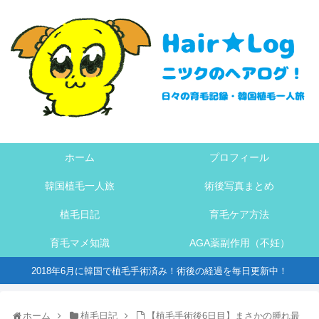
ホーム
プロフィール
韓国植毛一人旅
術後写真まとめ
植毛日記
育毛ケア方法
育毛マメ知識
AGA薬副作用（不妊）
2018年6月に韓国で植毛手術済み！術後の経過を毎日更新中！
ホーム
植毛日記
【植毛手術後6日目】まさかの腫れ最