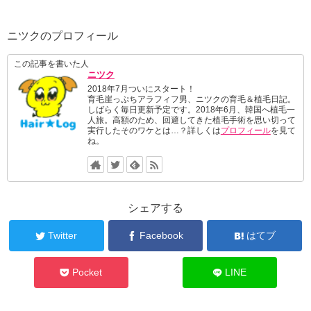
ニツクのプロフィール
この記事を書いた人
ニツク
2018年7月ついにスタート！
育毛崖っぷちアラフィフ男、ニツクの育毛＆植毛日記。
しばらく毎日更新予定です。2018年6月、韓国へ植毛一
人旅。高額のため、回避してきた植毛手術を思い切って
実行したそのワケとは…？詳しくは
プロフィール
を見て
ね。
シェアする
Twitter
Facebook
はてブ
Pocket
LINE