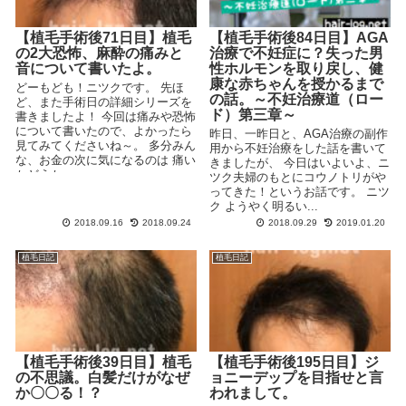
【植毛手術後71日目】植毛
【植毛手術後84日目】AGA
の2大恐怖、麻酔の痛みと
治療で不妊症に？失った男
音について書いたよ。
性ホルモンを取り戻し、健
康な赤ちゃんを授かるまで
どーもども！ニツクです。 先ほ
の話。～不妊治療道（ロー
ど、また手術日の詳細シリーズを
ド）第三章～
書きましたよ！ 今回は痛みや恐怖
について書いたので、よかったら
昨日、一昨日と、AGA治療の副作
見てみてくださいね～。 多分みん
用から不妊治療をした話を書いて
な、お金の次に気になるのは 痛い
きましたが、 今日はいよいよ、ニ
かどうか ...
ツク夫婦のもとにコウノトリがや
ってきた！というお話です。 ニツ
ク ようやく明るい...
2018.09.16
2018.09.24
2018.09.29
2019.01.20
植毛日記
植毛日記
【植毛手術後39日目】植毛
【植毛手術後195日目】ジ
の不思議。白髪だけがなぜ
ョニーデップを目指せと言
か〇〇る！？
われまして。