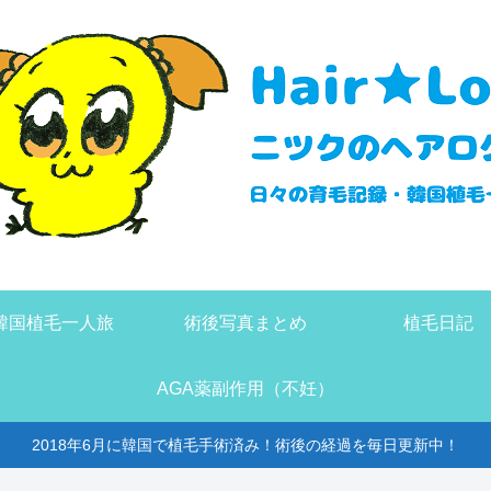
韓国植毛一人旅
術後写真まとめ
植毛日記
AGA薬副作用（不妊）
2018年6月に韓国で植毛手術済み！術後の経過を毎日更新中！