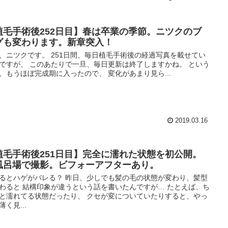
植毛手術後252日目】春は卒業の季節。ニツクのブ
グも変わります。新章突入！
、ニツクです。 251日間、毎日植毛手術後の経過写真を載せてい
ですが、 このあたりで一旦、毎日更新は終了しますかね。 という
、もうほぼ完成期に入ったので、 変化があまり見ら...
2019.03.16
植毛手術後251日目】完全に濡れた状態を初公開。
風呂場で撮影。ビフォーアフターあり。
るとハゲがバレる？ 昨日、少しでも髪の毛の状態が変わり、髪型
わると 結構印象が違うという話を書いたんですが… たとえば、ち
と濡れてる状態だったり、 クセが変についていたりすると、やっ
薄く見...