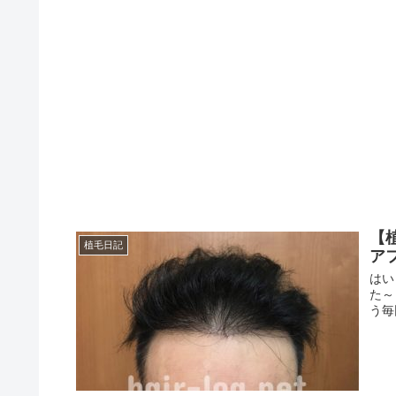
【
植毛日記
ア
はい
た～
う毎