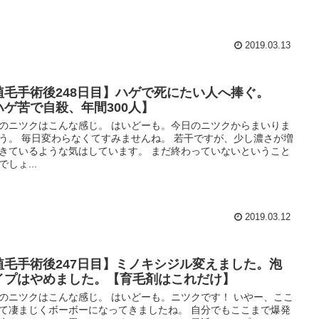
2019.03.13
植毛手術後248日目】ハゲで死にたい人へ捧ぐ。
ハゲ苦で自殺、年間300人】
のニツクはこんな感じ。 はいどーも。今日のニツクからまいりま
う。 毎日変わらなくてすみませんね。 若干ですが、少し濃さが増
きているような気はしています。 まだ終わっていないということ
でしょ...
2019.03.12
植毛手術後247日目】ミノキシジル変えました。泡
イプはやめました。【育毛剤はこれだけ】
のニツクはこんな感じ。 はいどーも。ニツクです！ いやー、ここ
て凄まじくボーボーになってきましたね。 自分でもここまで爆発