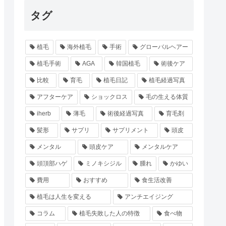
タグ
植毛
海外植毛
手術
グローバルヘアー
植毛手術
AGA
韓国植毛
術後ケア
比較
育毛
植毛日記
植毛経過写真
アフターケア
ショックロス
毛の生える体質
iherb
薄毛
術後経過写真
育毛剤
髪形
サプリ
サプリメント
頭皮
メンタル
頭皮ケア
メンタルケア
頭頂部ハゲ
ミノキシジル
腫れ
かゆい
費用
おすすめ
食生活改善
植毛は人生を変える
アンチエイジング
コラム
植毛失敗した人の特徴
食べ物