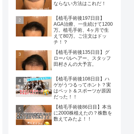
ならない方法はこれだ！
【植毛手術後197日目】
AGA治療、一生続けて1200
万。植毛手術、4ヶ月で生
えて80万。ご注文はドッ
チ！？
【植毛手術後135日目】グ
ローバルヘアー、スタッフ
田村さんの大予言。
【植毛手術後108日目】ハ
ゲがうつるってホント？実
はペット＆スポーツが原因
だった！！
【植毛手術後86日目】本当
に2000株植えたの？株数を
数えてみたよ！！