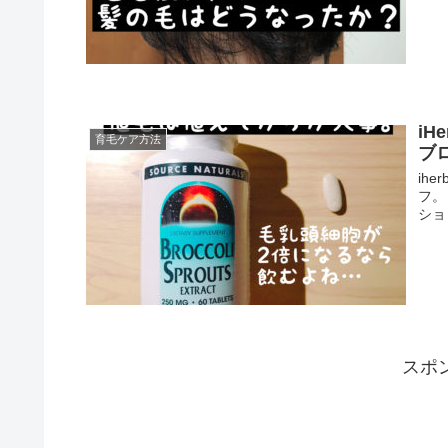
i
育毛ケア方法
ブ
ih
フ。
ショ
スポ