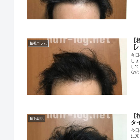
【
植毛コラム
【
今日
しょ
して
なの
【
植毛日記
タ
今日
に来