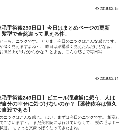
2019.03.15
植毛手術後250日目】今日はまとめページの更新
。髪型で全然違って見える件。
どーも、ニツクです。 とりま、今日のニツクはこんな感じです。
か薄く見えますよね～。 昨日は結構濃く見えたんだけどなぁ。
お風呂上がりだからかな？ とまぁ、こんな感じで毎日写...
2019.03.14
植毛手術後249日目】ピエール瀧逮捕に想う。人は
ぜ自分の幸せに気づけないのか？【薬物依存は恒久
な自殺である】
のニツクはこんな感じ。 はい。まずは今日のニツクです。 相変わ
でございます～。 まだ美容院には行けていなくて、 髪の毛はボー
状態。 ちょっと文豪っぽくなってきたよね。 ...