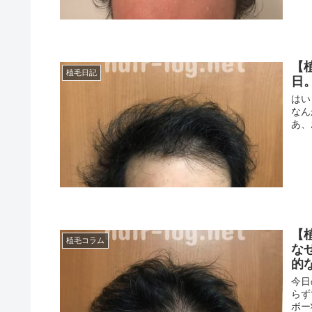
【
植毛日記
日
はい
なん
あ、
【
植毛コラム
な
的
今日
らず
ボー