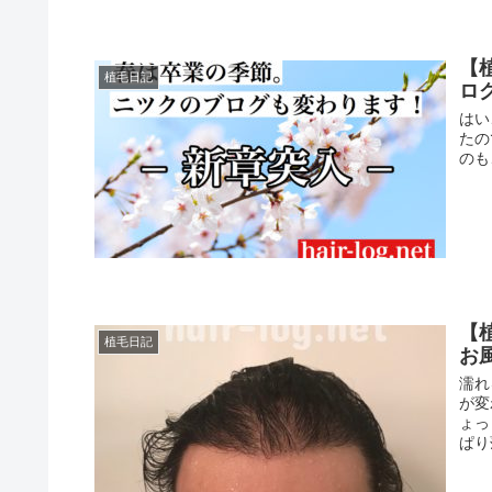
【
植毛日記
ロ
はい
たの
のも
【
植毛日記
お
濡れ
が変
ょっ
ぱり