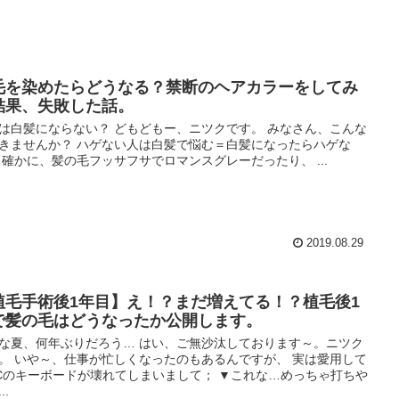
毛を染めたらどうなる？禁断のヘアカラーをしてみ
結果、失敗した話。
は白髪にならない？ どもどもー、ニツクです。 みなさん、こんな
きませんか？ ハゲない人は白髪で悩む＝白髪になったらハゲな
 確かに、髪の毛フッサフサでロマンスグレーだったり、 ...
2019.08.29
植毛手術後1年目】え！？まだ増えてる！？植毛後1
で髪の毛はどうなったか公開します。
な夏、何年ぶりだろう… はい、ご無沙汰しております～。ニツク
。 いや～、仕事が忙しくなったのもあるんですが、 実は愛用して
Cのキーボードが壊れてしまいまして； ▼これな…めっちゃ打ちや
..