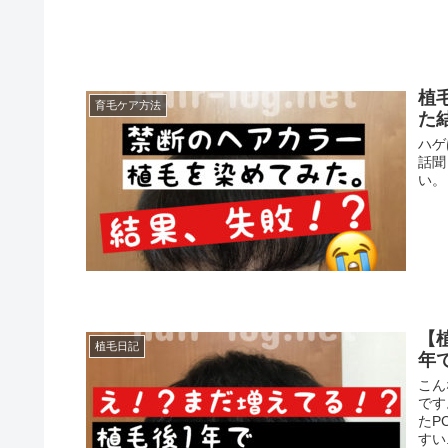
植
育毛ケア方法
た
ハゲ
話聞
い。
【
植毛日記
年
こん
です
たP
すい.