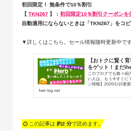
初回限定！ 無条件で10％割引
【
TKN267
】：
初回限定10％割引クーポンを
自動適用にならないときは「TKN267」をコ
▼詳しくはこちら。セール情報随時更新中で
【おトクに賢く育
をゲット！まだih
このブログでも散々紹介
い人は、もう今すぐに
ン情報】2020/1/10
hair-log.net
この記事は
約2 分
で読めます。