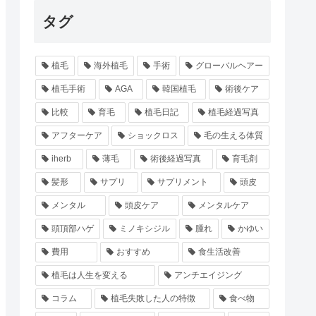
タグ
植毛
海外植毛
手術
グローバルヘアー
植毛手術
AGA
韓国植毛
術後ケア
比較
育毛
植毛日記
植毛経過写真
アフターケア
ショックロス
毛の生える体質
iherb
薄毛
術後経過写真
育毛剤
髪形
サプリ
サプリメント
頭皮
メンタル
頭皮ケア
メンタルケア
頭頂部ハゲ
ミノキシジル
腫れ
かゆい
費用
おすすめ
食生活改善
植毛は人生を変える
アンチエイジング
コラム
植毛失敗した人の特徴
食べ物