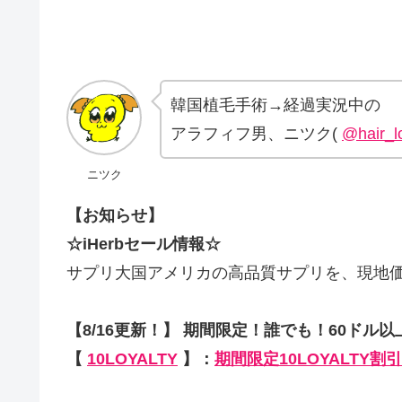
韓国植毛手術→経過実況中の
アラフィフ男、ニツク(
@hair_l
ニツク
【お知らせ】
☆iHerbセール情報☆
サプリ大国アメリカの高品質サプリを、現地
【8/16更新！】 期間限定！誰でも！60ドル以
【
10LOYALTY
】：
期間限定10LOYALTY