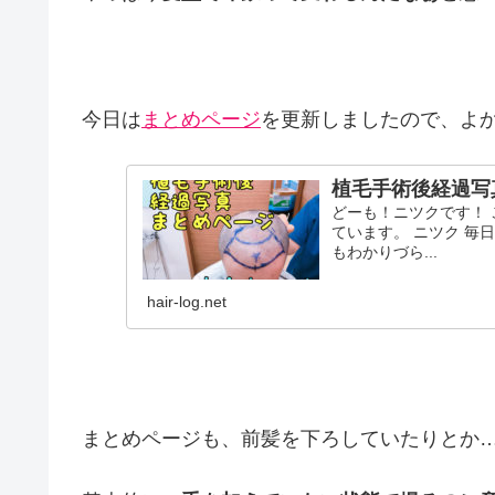
今日は
まとめページ
を更新しましたので、よ
植毛手術後経過写
どーも！ニツクです！
ています。 ニツク 毎
もわかりづら...
hair-log.net
まとめページも、前髪を下ろしていたりとか