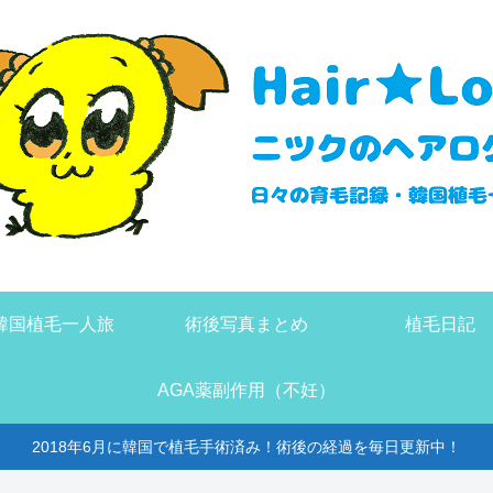
韓国植毛一人旅
術後写真まとめ
植毛日記
AGA薬副作用（不妊）
2018年6月に韓国で植毛手術済み！術後の経過を毎日更新中！