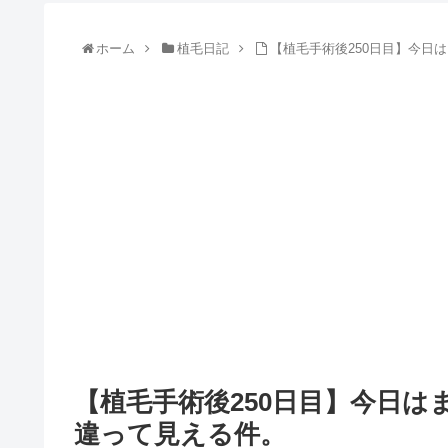
ホーム
植毛日記
【植毛手術後250日目】今日
【植毛手術後250日目】今日
違って見える件。