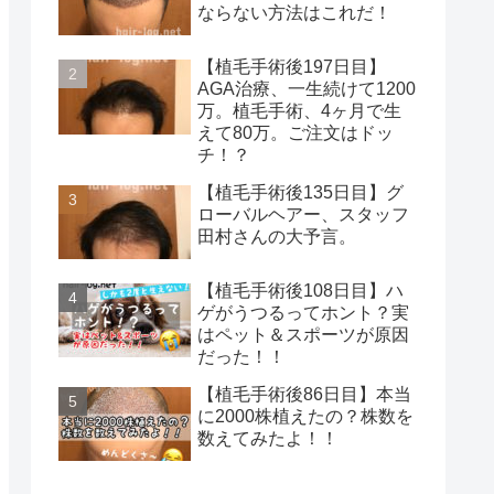
ならない方法はこれだ！
【植毛手術後197日目】
AGA治療、一生続けて1200
万。植毛手術、4ヶ月で生
えて80万。ご注文はドッ
チ！？
【植毛手術後135日目】グ
ローバルヘアー、スタッフ
田村さんの大予言。
【植毛手術後108日目】ハ
ゲがうつるってホント？実
はペット＆スポーツが原因
だった！！
【植毛手術後86日目】本当
に2000株植えたの？株数を
数えてみたよ！！