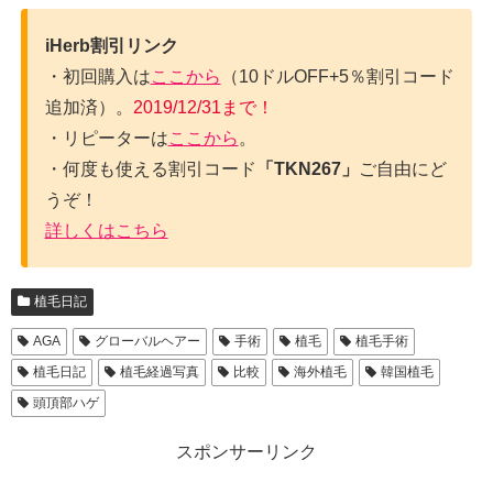
iHerb割引リンク
・初回購入は
ここから
（10ドルOFF+5％割引コード
追加済）。
2019/12/31まで！
・リピーターは
ここから
。
・何度も使える割引コード
「TKN267」
ご自由にど
うぞ！
詳しくはこちら
植毛日記
AGA
グローバルヘアー
手術
植毛
植毛手術
植毛日記
植毛経過写真
比較
海外植毛
韓国植毛
頭頂部ハゲ
スポンサーリンク