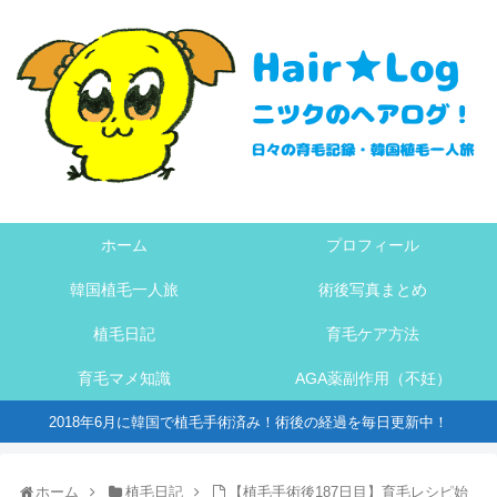
ホーム
プロフィール
韓国植毛一人旅
術後写真まとめ
植毛日記
育毛ケア方法
育毛マメ知識
AGA薬副作用（不妊）
2018年6月に韓国で植毛手術済み！術後の経過を毎日更新中！
ホーム
植毛日記
【植毛手術後187日目】育毛レシピ始