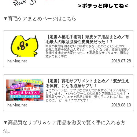
▼育毛ケアまとめページはこちら
【定番＆植毛手術前】頭皮ケア用品まとめ／育
毛最大の敵は脂漏性皮膚炎だった！？
頭皮の状態を治さないと植毛できないとのことだったので、
必死に改善を試みたんですが、 ニツク なにせ、脂漏性湿疹／
脂漏性皮膚炎が大変だった… ▼高品質なサプリ＆ケア用品を
激安で賢く手に...
hair-log.net
2018.07.28
【定番】育毛サプリメントまとめ／「髪が生え
る体質」になる必須サプリ！
★このページは、サプリなど飲んで摂取するアイテムを紹介
しています。 ▼シャンプーなどの頭皮ケア関係はこちら！ ▼
高品質なサプリ＆ケア用品を激安で賢く手に入れる方法。 は
じめに。 どーも！ニツクです！ ...
hair-log.net
2018.08.10
▼高品質なサプリ＆ケア用品を激安で賢く手に入れる方
法。