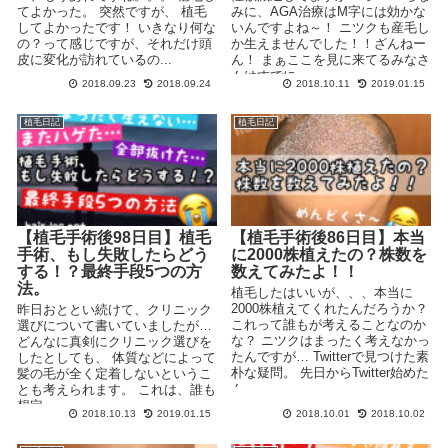
てよかった。 突然ですが、 植毛
みに、AGA治療はM字には効かな
してよかったです！ いきなり何な
いんですよね～！ ニツクも産毛し
の？って感じですが、それだけ頭
か生えませんでした！！ざんねー
皮に変化が訪れているの...
ん！ まぁここを見に来てるみなさ
んはすでに...
2018.09.23
2018.09.24
2018.10.11
2019.01.15
植毛日記
植毛日記
【植毛手術後98日目】植毛
【植毛手術後86日目】本当
手術、もし失敗したらどう
に2000株植えたの？株数を
する！？最終手段5つの方
数えてみたよ！！
法。
植毛したはいいが、、、本当に
2000株植えてくれたんだろうか？
昨日おととい続けて、クリニック
これって誰もが考えることなのか
選びについて書いていましたが…
な？ ニツクはまったく考えなかっ
どんなに真剣にクリニック選びを
たんですが… Twitterで見つけた素
したとしても、 体質などによって
朴な疑問。 先日からTwitter始めた
髪の毛が全く定着しないというこ
ん...
とも考えられます。 これは、誰も
想定...
2018.10.13
2019.01.15
2018.10.01
2018.10.02