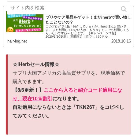
【おトクに賢く育毛ケア】超激安で高品質のサ
プリやケア用品をゲット！まだiherbで買い物し
たことないの？
このブログでも散々紹介していますが、iherbほんと安いで
す。 まだ利用していない人は、もう今すぐにでも利用しても
らいたいですね～ ひとまず。 【キャンペーン情報】
2020/1/10更新！ 期間限定！誰でも！60ドル...
hair-log.net
2018.10.16
☆iHerbセール情報☆
サプリ大国アメリカの高品質サプリを、現地価格で
購入できます。
【8/6更新！】
ここから入ると紹介コード適用にな
り、現在10％割引
になります。
自動適用にならないときは「TKN267」をコピペし
てみてください。