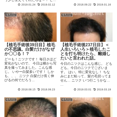
2019.01.24
2019.02.12
2018.09.22
2019.01.16
植毛日記
植毛日記
【植毛手術後39日目】植毛
【植毛手術後237日目】＜
の不思議。白髪だけがなぜ
人生いろいろ＞植毛したこ
か〇〇る！？
とを打ち明けたら、離婚し
たいと言われた話。
どーも！ニツクです！ 毎日さほど
変化がないので、 今日は横から写
今日のニツクはこんな感じ。 ども
真を撮ってみました。こんな感
ども。今日のニツクでございま
じ。 いやー白髪多いです！ しか
す。 はい。特に変化なし！ ちな
も、、、 ニツク 白髪だけ長く伸
みにまだ粘って、髪の毛切ってま
びるの何でだろう...
せん… ニツク いつ行こうかな…
...
2018.08.15
2018.09.23
2019.03.01
2019.03.19
植毛日記
植毛日記