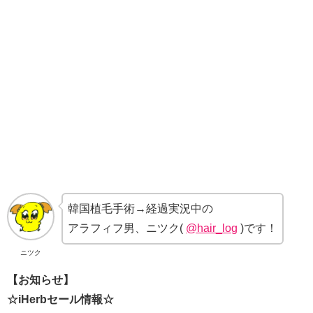
韓国植毛手術→経過実況中の
アラフィフ男、ニツク(
@hair_log
)です！
ニツク
【お知らせ】
☆iHerbセール情報☆