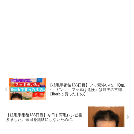
【植毛手術後186日目】フッ素怖いね。IQ低
下、ガン…「フッ素は危険」は世界の常識。
【iherbで買ったもの】
【植毛手術後188日目】今日も育毛レシピ書
きました。毎日を無駄にしないために。