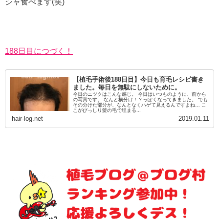
シャ食べます(笑)
188日目につづく！
【植毛手術後188日目】今日も育毛レシピ書き
ました。毎日を無駄にしないために。
今日のニツクはこんな感じ。 今日はいつものように、前から
の写真です。 なんと横分け！？っぽくなってきました。 でも
その分けた部分が、なんとなくハゲて見えるんですよね… こ
こがびっしり髪の毛で埋まる...
hair-log.net
2019.01.11