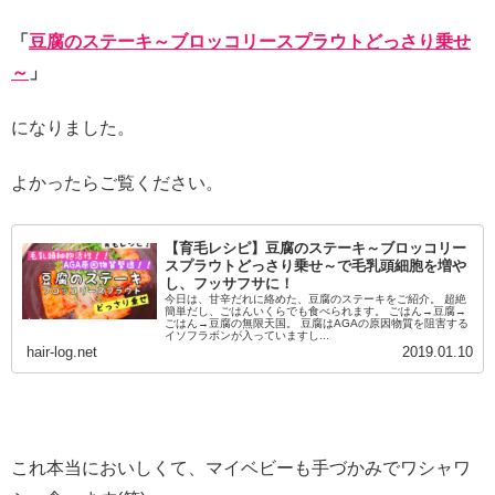
「
豆腐のステーキ～ブロッコリースプラウトどっさり乗せ
～
」
になりました。
よかったらご覧ください。
【育毛レシピ】豆腐のステーキ～ブロッコリー
スプラウトどっさり乗せ～で毛乳頭細胞を増や
し、フッサフサに！
今日は、甘辛だれに絡めた、豆腐のステーキをご紹介。 超絶
簡単だし、ごはんいくらでも食べられます。 ごはん→豆腐→
ごはん→豆腐の無限天国。 豆腐はAGAの原因物質を阻害する
イソフラボンが入っていますし...
hair-log.net
2019.01.10
これ本当においしくて、マイベビーも手づかみでワシャワ