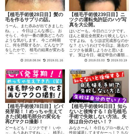
【植毛手術後28日目】髪の
【植毛手術後239日目】ニ
毛を作るサプリの話。
ツクの運転免許証のハゲ写
真を大公開。
うーん、また赤みが出てきました
ね。。。 今日はこんな感じ。 お
はいどーも。今日のニツクです。
そらく、今が一番の勝負どころの
ほんと最近全然変わり映えしない
ような気がします。 今この時期
ですよね。 もうほぼ完成形なのか
に、何を摂取するか、どんなケア
な？ というわけで今日は、過去の
をしたかで、 植毛の結果が変わる
ニツクを披露しようかと思いま
と思います。 ニツ...
す。 実は今日、確定申告の書類...
2018.08.04
2019.01.16
2019.03.03
2019.03.19
植毛日記
植毛コラム
【植毛手術後78日目】ビバ
【植毛手術後96日目】知ら
発芽期！！めっちゃ生えて
ないと後悔する！自毛植毛
きた(笑)植毛部分の変化を
手術で失敗しない方法。失
再びマクロ撮影！
敗は自分のせい！？
どーもども！ニツクです！ いや
みなさーん！ 今日もプロぺ飲んで
～、もうあれですね。。。 植毛し
性欲減退してますかーっ！？ ちな