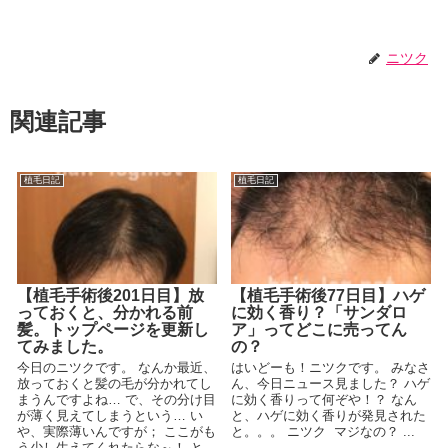
ニツク
関連記事
植毛日記
植毛日記
【植毛手術後201日目】放
【植毛手術後77日目】ハゲ
っておくと、分かれる前
に効く香り？「サンダロ
髪。トップページを更新し
ア」ってどこに売ってん
てみました。
の？
今日のニツクです。 なんか最近、
はいどーも！ニツクです。 みなさ
放っておくと髪の毛が分かれてし
ん、今日ニュース見ました？ ハゲ
まうんですよね… で、その分け目
に効く香りって何ぞや！？ なん
が薄く見えてしまうという… い
と、ハゲに効く香りが発見された
や、実際薄いんですが； ここがも
と。。。 ニツク マジなの？ ...
う少し生えてくれたらな～！ と...