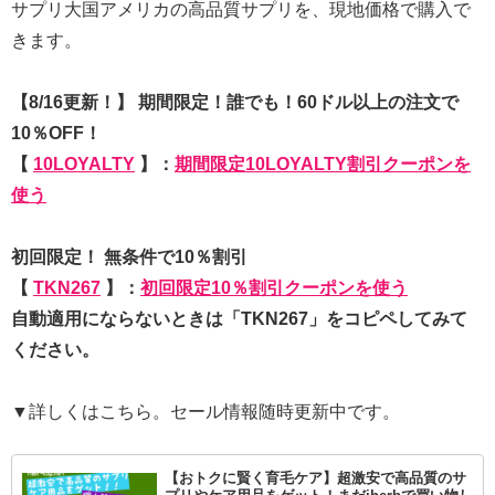
サプリ大国アメリカの高品質サプリを、現地価格で購入で
きます。
【8/16更新！】 期間限定！誰でも！60ドル以上の注文で
10％OFF！
【
10LOYALTY
】：
期間限定10LOYALTY割引クーポンを
使う
初回限定！ 無条件で10％割引
【
TKN267
】：
初回限定10％割引クーポンを使う
自動適用にならないときは「TKN267」をコピペしてみて
ください。
▼詳しくはこちら。セール情報随時更新中です。
【おトクに賢く育毛ケア】超激安で高品質のサ