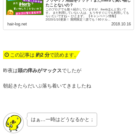
プリやケア用品をゲット！まだiherbで買い物し
たことないの？
このブログでも散々紹介していますが、iherbほんと安いで
す。 まだ利用していない人は、もう今すぐにでも利用しても
らいたいですね～ ひとまず。 【キャンペーン情報】
2020/1/10更新！ 期間限定！誰でも！60ドル...
hair-log.net
2018.10.16
この記事は
約2 分
で読めます。
昨夜は
頭の痒みがマックス
でしたが
朝起きたらだいぶ落ち着いてきましたね
はぁ…一時はどうなるかと；