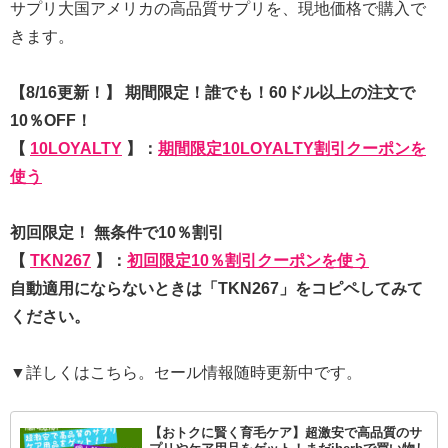
サプリ大国アメリカの高品質サプリを、現地価格で購入で
きます。
【8/16更新！】 期間限定！誰でも！60ドル以上の注文で
10％OFF！
【
10LOYALTY
】：
期間限定10LOYALTY割引クーポンを
使う
初回限定！ 無条件で10％割引
【
TKN267
】：
初回限定10％割引クーポンを使う
自動適用にならないときは「TKN267」をコピペしてみて
ください。
▼詳しくはこちら。セール情報随時更新中です。
【おトクに賢く育毛ケア】超激安で高品質のサ