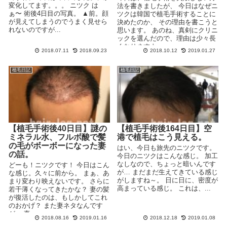
変化してます。。。 ニツク は
法を書きましたが、 今日はなぜニ
ぁ〜 術後4日目の写真。 ▲前。顔
ツクは韓国で植毛手術することに
が見えてしまうのでうまく見せら
決めたのか、 その理由を書こうと
れないのですが...
思います。 あのね、真剣にクリニ
ックを選んだので、理由は少々長
くなりますよ...
2018.07.11
2018.09.23
2018.10.12
2019.01.27
植毛日記
植毛日記
【植毛手術後40日目】謎の
【植毛手術後164日目】空
ミネラル水、フルボ酸で髪
港で植毛はこう見える。
の毛がボーボーになった妻
はい、今日も旅先のニツクです。
の話。
今日のニツクはこんな感じ。 加工
なしなので、ちょっと暗いんです
どーも！ニツクです！ 今日はこん
が… まだまだ生えてきている感じ
な感じ。久々に前から。 まぁ、あ
がしますね～。 日に日に、密度が
まり変わり映えないです。 さらに
高まっている感じ。 これは、...
若干薄くなってきたかな？ 妻の髪
が復活したのは、もしかしてこれ
のおかげ？ また妻ネタなんです
が、 妻...
2018.08.16
2019.01.16
2018.12.18
2019.01.08