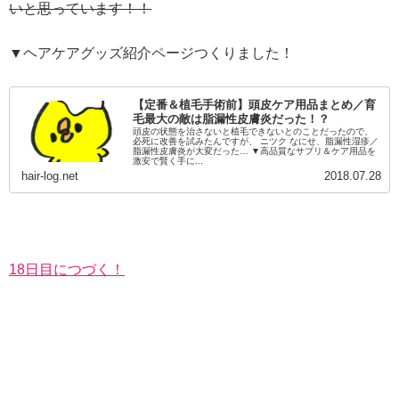
いと思っています！！
▼ヘアケアグッズ紹介ページつくりました！
【定番＆植毛手術前】頭皮ケア用品まとめ／育
毛最大の敵は脂漏性皮膚炎だった！？
頭皮の状態を治さないと植毛できないとのことだったので、
必死に改善を試みたんですが、 ニツク なにせ、脂漏性湿疹／
脂漏性皮膚炎が大変だった… ▼高品質なサプリ＆ケア用品を
激安で賢く手に...
hair-log.net
2018.07.28
18日目につづく！