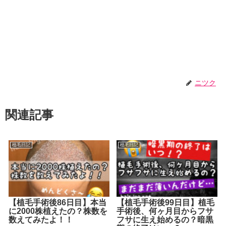
ニツク
関連記事
植毛日記
植毛日記
【植毛手術後86日目】本当
【植毛手術後99日目】植毛
に2000株植えたの？株数を
手術後、何ヶ月目からフサ
数えてみたよ！！
フサに生え始めるの？暗黒