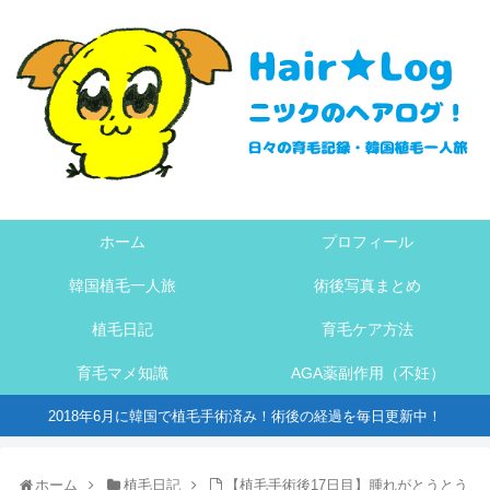
ホーム
プロフィール
韓国植毛一人旅
術後写真まとめ
植毛日記
育毛ケア方法
育毛マメ知識
AGA薬副作用（不妊）
2018年6月に韓国で植毛手術済み！術後の経過を毎日更新中！
ホーム
植毛日記
【植毛手術後17日目】腫れがとうとう