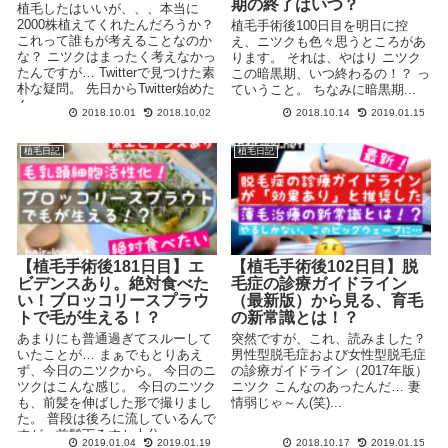
期の終了はいつ？
植毛したはいいが、、、本当に
2000株植えてくれたんだろうか？
植毛手術後100日目を明日に控
これって誰もが考えることなのか
え、ニツクも色々思うところがあ
な？ ニツクはまったく考えなかっ
ります。 それは、やはり ニツク
たんですが… Twitterで見つけた素
この暗黒期、いつ終わるの！？ っ
朴な疑問。 先日からTwitter始めた
ていうこと。 ちなみに暗黒期...
ん...
2018.10.01
2018.10.02
2018.10.14
2019.01.15
植毛日記
植毛日記
【植毛手術後181日目】エ
【植毛手術後102日目】脱
ビデンスあり。絶対食べた
毛症の診療ガイドライン
い！ブロッコリースプラウ
（最新版）から見る、育毛
トで毛が生える！？
の新常識とは！？
あまりにも普通過ぎてスルーして
突然ですが、これ、読みました？
いたことが… まぁでもとりあえ
男性型脱毛症および女性型脱毛症
ず、今日のニツクから。 今日のニ
の診療ガイドライン（2017年版）
ツクはこんな感じ。 今日のニツク
ニツク こんなのあったんだ… 妻
も、前髪を伸ばした形で撮りまし
情弱じゃ～ん(笑)...
た。 普段は後ろに流しているんで
すが、前髪下ろすと大分...
2019.01.04
2019.01.19
2018.10.17
2019.01.15