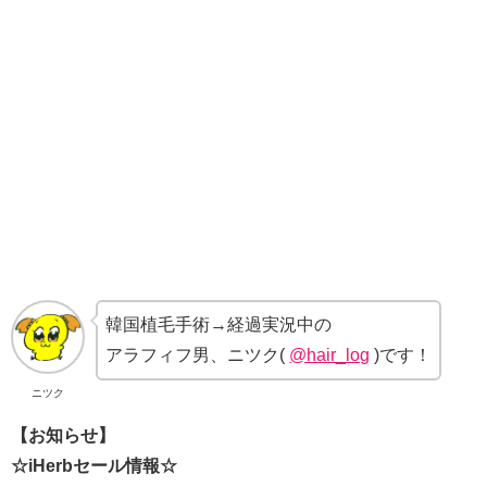
韓国植毛手術→経過実況中の
アラフィフ男、ニツク(
@hair_log
)です！
ニツク
【お知らせ】
☆iHerbセール情報☆