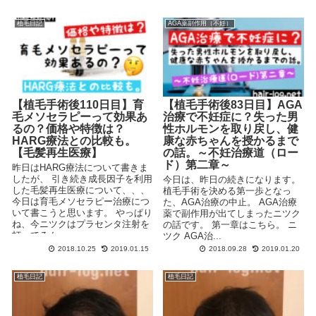
植毛日記
AGA薬副作用（不妊）
【植毛手術後110日目】育
【植毛手術後83日目】AGA
毛メソセラピーって効果あ
治療で不妊症に？失った男
るの？価格や特徴は？
性ホルモンを取り戻し、健
HARG療法との比較も。
康な赤ちゃんを授かるまで
【毛髪再生医療】
の話。～不妊治療道（ロー
ド）第二章～
昨日はHARG療法について書きま
したが、 引き続き成長因子を利用
今日は、昨日の続きになります。
した毛髪再生医療について、、、
植毛手術を決める第一歩となっ
今日は育毛メソセラピー治療につ
た、AGA治療の中止。 AGA治療
いて書こうと思います。 やっぱり
薬で副作用が出てしまったニツク
ね、今ニツクはプラセンタ注射を
の話です。 第一章はこちら。 ニ
打ってるん...
ツク AGA治...
2018.10.25
2019.01.15
2018.09.28
2019.01.20
植毛日記
植毛日記