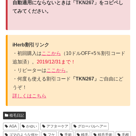
自動適用にならないときは「TKN267」をコピペし
てみてください。
iHerb割引リンク
・初回購入は
ここから
（10ドルOFF+5％割引コード
追加済）。
2019/12/31まで！
・リピーターは
ここから
。
・何度も使える割引コード
「TKN267」
ご自由にど
うぞ！
詳しくはこちら
植毛日記
AGA
かゆい
アフターケア
グローバルヘアー
ゴマのような何か
フケ
手術
植毛
植毛手術
毛根