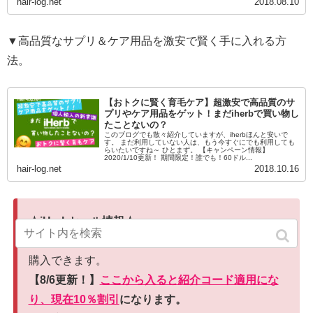
hair-log.net
2018.08.10
▼高品質なサプリ＆ケア用品を激安で賢く手に入れる方
法。
【おトクに賢く育毛ケア】超激安で高品質のサ
プリやケア用品をゲット！まだiherbで買い物し
たことないの？
このブログでも散々紹介していますが、iherbほんと安いで
す。 まだ利用していない人は、もう今すぐにでも利用しても
らいたいですね～ ひとまず。 【キャンペーン情報】
2020/1/10更新！ 期間限定！誰でも！60ドル...
hair-log.net
2018.10.16
☆iHerbセール情報☆
サプリ大国アメリカの高品質サプリを、現地価格で
購入できます。
【8/6更新！】
ここから入ると紹介コード適用にな
り、現在10％割引
になります。