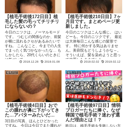
【植毛手術後172日目】植
【植毛手術後210日目】7ヶ
毛した髪の毛ってチリチリ
月目です。まとめページ更
にならないの？
新しました。
今日のニツクは、ノーマルモード
今日のニツクはこんな感じ。 はい
です。 つむじの関係なのか、前髪
どーも。今日のニツクです。 最近
が横に流れるクセがあるみたいで
は大体毎日こんな感じの髪形で
すね。 こんなこと、今までの人生
す。 特に何かする気はありませ
でまったく気づかなかったな… も
ん。美容院もどうしようかな～。
しかしたら、20代くらいのときに
そういえば、髪を染めようと思っ
は気づいて...
て放置したままでした...
2018.12.26
2019.01.08
2019.02.02
2019.02.12
植毛日記
植毛コラム
【植毛手術後4日目】おで
【植毛手術後97日目】情弱
この腫れが鼻に下がってき
ブロガーたちに捧ぐ。なぜ
た…アバターみたいだ…
韓国で植毛手術？迷わず選
んだ理由とは！？
3日目の写真、ほんとひどかった
ですね。 今日は今日でまた腫れが
昨日は、植毛手術を失敗しない方