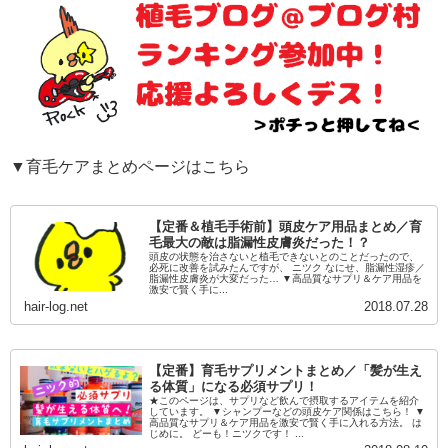
▼育毛ケアまとめページはこちら
【定番＆植毛手術前】頭皮ケア用品まとめ／育
毛最大の敵は脂漏性皮膚炎だった！？
頭皮の状態を治さないと植毛できないとのことだったので、
必死に改善を試みたんですが、 ニツク なにせ、脂漏性湿疹／
脂漏性皮膚炎が大変だった… ▼高品質なサプリ＆ケア用品を
激安で賢く手に...
hair-log.net
2018.07.28
【定番】育毛サプリメントまとめ／「髪が生え
る体質」になる必須サプリ！
★このページは、サプリなど飲んで摂取するアイテムを紹介
しています。 ▼シャンプーなどの頭皮ケア関係はこちら！ ▼
高品質なサプリ＆ケア用品を激安で賢く手に入れる方法。 は
じめに。 どーも！ニツクです！ ...