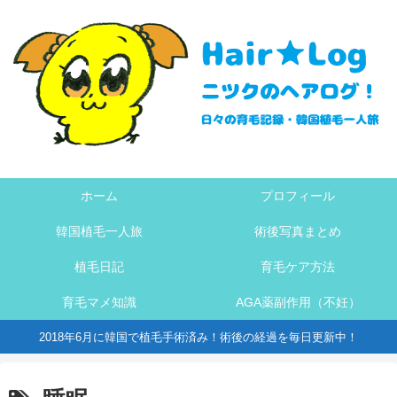
ホーム
プロフィール
韓国植毛一人旅
術後写真まとめ
植毛日記
育毛ケア方法
育毛マメ知識
AGA薬副作用（不妊）
2018年6月に韓国で植毛手術済み！術後の経過を毎日更新中！