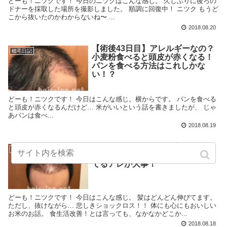
どーも！ニツクです！ 今日のニツクはこんな感じ。 久しぶりに後ろの
ドナーを採取した場所を撮影しました。 順調に回復中！ ニツク もうど
こから抜いたのかわからないね〜 ...
2018.08.20
【術後43日目】アレルギーなの？
植毛日記
小麦粉食べると頭皮が赤くなる！
パンを食べる方法はこれしかな
い！？
どーも！ニツクです！ 今日はこんな感じ。横からです。 パンを食べる
と頭皮が赤くなるんだけど… 米がいいという話を書きましたが、 じゃ
あパンは食べ...
2018.08.19
【植毛手術後42日目】育毛のため
植毛日記
に食生活を改善！まずは毎日食べ
てるアレが大事！
どーも！ニツクです！ 今日はこんな感じ。 髪はどんどん伸びてます。
ただし、抜けながら… 悲しきショックロス！！ 体にも心にもおいしい
お米のお話。 食生活改善！とは言っても、なかなかどこか...
2018.08.18