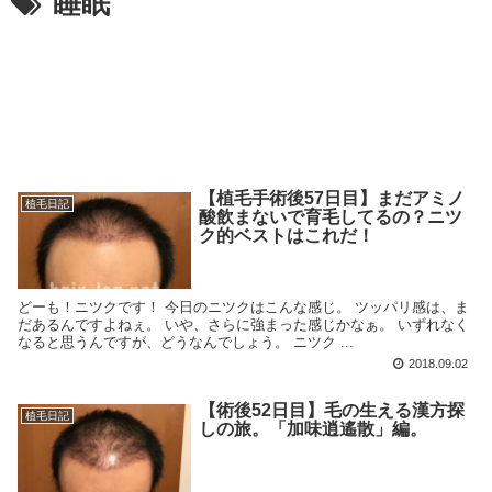
睡眠
【植毛手術後57日目】まだアミノ
植毛日記
酸飲まないで育毛してるの？ニツ
ク的ベストはこれだ！
どーも！ニツクです！ 今日のニツクはこんな感じ。 ツッパリ感は、ま
だあるんですよねぇ。 いや、さらに強まった感じかなぁ。 いずれなく
なると思うんですが、どうなんでしょう。 ニツク ...
2018.09.02
【術後52日目】毛の生える漢方探
植毛日記
しの旅。「加味逍遙散」編。