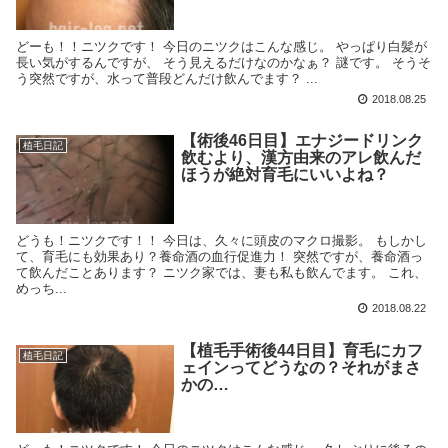
どーも！！ニツクです！ 今日のニツクはこんな感じ。 やっぱり白髪が
長い気がするんですが、 そう見えるだけなのかなぁ？ 謎です。 そうそ
う突然ですが、水って普段どんだけ飲んでます？ ...
2018.08.25
【術後46日目】エナジードリンク
植毛日記
飲むより、漢方由来のアレ飲んだ
ほうが絶対育毛にいいよね？
どうも！ニツクです！！ 今日は、久々に頭皮のマクロ撮影。 もしかし
て、育毛にも効果あり？養命酒の血行促進力！ 突然ですが、養命酒っ
て飲んだことあります？ ニツク家では、妻も私も飲んでます。 これ、
めっち...
2018.08.22
【植毛手術後44日目】育毛にカフ
植毛日記
ェインってどうなの？それがまさ
かの…