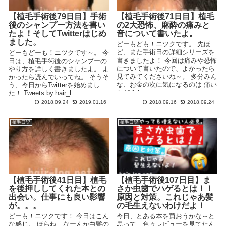
【植毛手術後79日目】手術
【植毛手術後71日目】植毛
後のシャンプー方法を書い
の2大恐怖、麻酔の痛みと
たよ！そしてTwitterはじめ
音について書いたよ。
ました。
どーもども！ニツクです。 先ほ
ど、また手術日の詳細シリーズを
どーもどーも！ニツクです～。 今
書きましたよ！ 今回は痛みや恐怖
日は、植毛手術後のシャンプーの
について書いたので、よかったら
やり方を詳しく書きましたよ。 よ
見てみてくださいね～。 多分みん
かったら読んでいってね。 そうそ
な、お金の次に気になるのは 痛い
う、今日からTwitterを始めまし
かどうか ...
た！ Tweets by hair_l...
2018.09.24
2019.01.16
2018.09.16
2018.09.24
植毛日記
植毛日記
【植毛手術後41日目】植毛
【植毛手術後107日目】ま
を後押ししてくれた本との
さか虫歯でハゲるとは！！
出会い。仕事にも良い影響
原因と対策。これじゃあ髪
が。。。
の毛生えないわけだよ！
どーも！ニツクです！ 今日はこん
今日、とある本を買おうかな～と
な感じ。 ほらね、なーんか白髪の
思って、色々レビューを見てたん