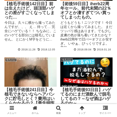
【植毛手術後142日目】前
【術後59日目】iherb22周
は生えたけど、頭頂部ハゲ
年セール、前代未聞の22％
との差がすごくなってしま
オフとか凄すぎてつい買っ
った…
てしまったもの。
今日は、久々に横から撮ってみた
どうもどうも！ニツクです！ 今日
んですが、、、 え… 待って… 完
は近くから撮ってみました。 まだ
全にハゲている！！ ちなみに、こ
ツッパリ感はあります。でも少し
のハゲてる部分には植毛していま
皮膚の色が落ち着いてきたかな？
せん。 とにかくM字をどうに...
iherb22周年で22パーオフとか安す
ぎ。 いやぁ、びっくりですよ。
普段...
2018.11.26
2018.12.05
2018.09.04
2019.01.16
植毛日記
植毛日記
【植毛手術後241日目】今
【植毛手術後93日目】ハゲ
植毛できないならヘアバン
てるのにまだ酒飲んで脱毛
クに貯毛しとく？費用はい
してるの？～なぜ酒はハゲ
くらかかるの？【最先端医
るのか～
療・毛包培養】
昨日まで3日間続けてたばこがハ
ゲるという話を書いてたんです
今日のニツクはこんな感じ。 は
メニュー
ホーム
検索
トップ
サイドバー
が。。。 たばこときたら、お酒で