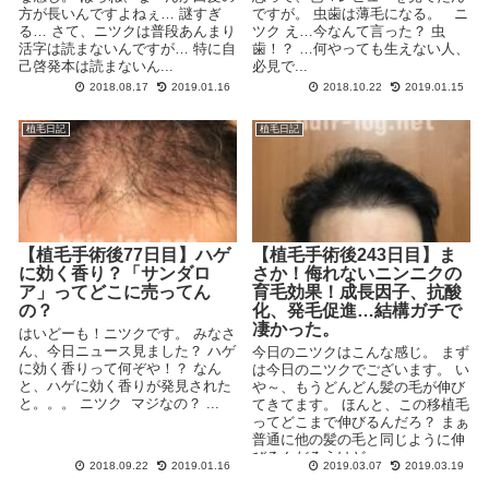
方が長いんですよねぇ… 謎すぎ
ですが。 虫歯は薄毛になる。 ニ
る… さて、ニツクは普段あんまり
ツク え…今なんて言った？ 虫
活字は読まないんですが… 特に自
歯！？ …何やっても生えない人、
己啓発本は読まないん...
必見で...
2018.08.17
2019.01.16
2018.10.22
2019.01.15
植毛日記
植毛日記
【植毛手術後77日目】ハゲ
【植毛手術後243日目】ま
に効く香り？「サンダロ
さか！侮れないニンニクの
ア」ってどこに売ってん
育毛効果！成長因子、抗酸
の？
化、発毛促進…結構ガチで
凄かった。
はいどーも！ニツクです。 みなさ
ん、今日ニュース見ました？ ハゲ
今日のニツクはこんな感じ。 まず
に効く香りって何ぞや！？ なん
は今日のニツクでございます。 い
と、ハゲに効く香りが発見された
や～、もうどんどん髪の毛が伸び
と。。。 ニツク マジなの？ ...
てきてます。 ほんと、この移植毛
ってどこまで伸びるんだろ？ まぁ
普通に他の髪の毛と同じように伸
びるんだろうけど...
2018.09.22
2019.01.16
2019.03.07
2019.03.19