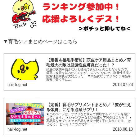
▼育毛ケアまとめページはこちら
【定番＆植毛手術前】頭皮ケア用品まとめ／育
毛最大の敵は脂漏性皮膚炎だった！？
頭皮の状態を治さないと植毛できないとのことだったので、
必死に改善を試みたんですが、 ニツク なにせ、脂漏性湿疹／
脂漏性皮膚炎が大変だった… ▼高品質なサプリ＆ケア用品を
激安で賢く手に...
hair-log.net
2018.07.28
【定番】育毛サプリメントまとめ／「髪が生え
る体質」になる必須サプリ！
★このページは、サプリなど飲んで摂取するアイテムを紹介
しています。 ▼シャンプーなどの頭皮ケア関係はこちら！ ▼
高品質なサプリ＆ケア用品を激安で賢く手に入れる方法。 は
じめに。 どーも！ニツクです！ ...
hair-log.net
2018.08.10