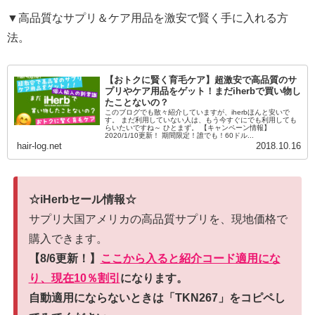
▼高品質なサプリ＆ケア用品を激安で賢く手に入れる方
法。
【おトクに賢く育毛ケア】超激安で高品質のサ
プリやケア用品をゲット！まだiherbで買い物し
たことないの？
このブログでも散々紹介していますが、iherbほんと安いで
す。 まだ利用していない人は、もう今すぐにでも利用しても
らいたいですね～ ひとまず。 【キャンペーン情報】
2020/1/10更新！ 期間限定！誰でも！60ドル...
hair-log.net
2018.10.16
☆iHerbセール情報☆
サプリ大国アメリカの高品質サプリを、現地価格で
購入できます。
【8/6更新！】
ここから入ると紹介コード適用にな
り、現在10％割引
になります。
自動適用にならないときは「TKN267」をコピペし