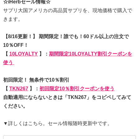
☆iHerbセール情報☆
サプリ大国アメリカの高品質サプリを、現地価格で購入で
きます。
【8/16更新！】 期間限定！誰でも！60ドル以上の注文で
10％OFF！
【
10LOYALTY
】：
期間限定10LOYALTY割引クーポンを
使う
初回限定！ 無条件で10％割引
【
TKN267
】：
初回限定10％割引クーポンを使う
自動適用にならないときは「TKN267」をコピペしてみて
ください。
▼詳しくはこちら。セール情報随時更新中です。