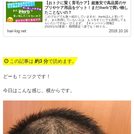
【おトクに賢く育毛ケア】超激安で高品質のサ
プリやケア用品をゲット！まだiherbで買い物し
たことないの？
このブログでも散々紹介していますが、iherbほんと安いで
す。 まだ利用していない人は、もう今すぐにでも利用しても
らいたいですね～ ひとまず。 【キャンペーン情報】
2020/1/10更新！ 期間限定！誰でも！60ドル...
hair-log.net
2018.10.16
この記事は
約3 分
で読めます。
どーも！ニツクです！
今日はこんな感じ。横からです。