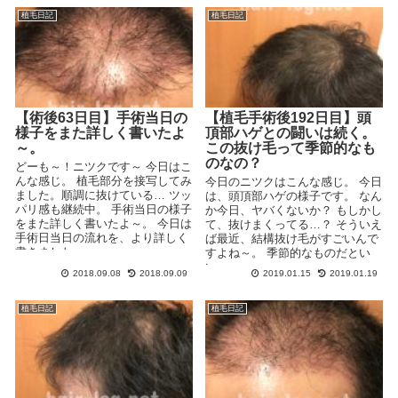
植毛日記
植毛日記
【術後63日目】手術当日の
【植毛手術後192日目】頭
様子をまた詳しく書いたよ
頂部ハゲとの闘いは続く。
～。
この抜け毛って季節的なも
のなの？
どーも～！ニツクです～ 今日はこ
んな感じ。 植毛部分を接写してみ
今日のニツクはこんな感じ。 今日
ました。順調に抜けている… ツッ
は、頭頂部ハゲの様子です。 なん
パリ感も継続中。 手術当日の様子
か今日、ヤバくないか？ もしかし
をまた詳しく書いたよ～。 今日は
て、抜けまくってる…？ そういえ
手術日当日の流れを、より詳しく
ば最近、結構抜け毛がすごいんで
書きました～...
すよね～。 季節的なものだとい
い...
2018.09.08
2018.09.09
2019.01.15
2019.01.19
植毛日記
植毛日記