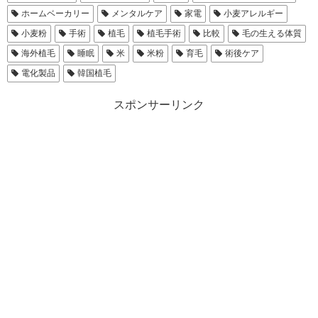
ホームベーカリー
メンタルケア
家電
小麦アレルギー
小麦粉
手術
植毛
植毛手術
比較
毛の生える体質
海外植毛
睡眠
米
米粉
育毛
術後ケア
電化製品
韓国植毛
スポンサーリンク