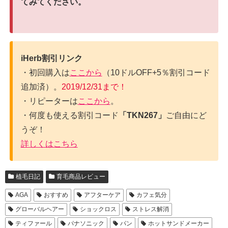
てみてください。
iHerb割引リンク
・初回購入は
ここから
（10ドルOFF+5％割引コード
追加済）。
2019/12/31まで！
・リピーターは
ここから
。
・何度も使える割引コード
「TKN267」
ご自由にど
うぞ！
詳しくはこちら
植毛日記
育毛商品レビュー
AGA
おすすめ
アフターケア
カフェ気分
グローバルヘアー
ショックロス
ストレス解消
ティファール
パナソニック
パン
ホットサンドメーカー