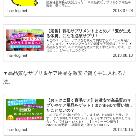
脂漏性皮膚炎が大変だった… ▼高品質なサプリ＆ケア用品を
激安で賢く手に...
hair-log.net
2018.07.28
【定番】育毛サプリメントまとめ／「髪が生え
る体質」になる必須サプリ！
★このページは、サプリなど飲んで摂取するアイテムを紹介
しています。 ▼シャンプーなどの頭皮ケア関係はこちら！ ▼
高品質なサプリ＆ケア用品を激安で賢く手に入れる方法。 は
じめに。 どーも！ニツクです！ ...
hair-log.net
2018.08.10
▼高品質なサプリ＆ケア用品を激安で賢く手に入れる方
法。
【おトクに賢く育毛ケア】超激安で高品質のサ
プリやケア用品をゲット！まだiherbで買い物し
たことないの？
このブログでも散々紹介していますが、iherbほんと安いで
す。 まだ利用していない人は、もう今すぐにでも利用しても
らいたいですね～ ひとまず。 【キャンペーン情報】
2020/1/10更新！ 期間限定！誰でも！60ドル...
hair-log.net
2018.10.16