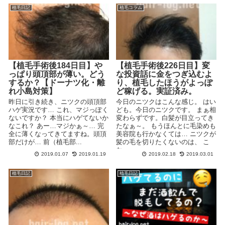
植毛日記
植毛コラム
【植毛手術後184日目】や
【植毛手術後226日目】変
っぱり頭頂部が薄い。どう
な投資話に金をつぎ込むよ
するか？【ドーナツ化・離
り、植毛したほうがよっぽ
れ小島対策】
ど稼げる。実証済み。
昨日に引き続き、ニツクの頭頂部
今日のニツクはこんな感じ。 はい
ハゲ実況です… これ、マジっぽく
ども。今日のニツクです。 まぁ相
ないですか？ 本当にハゲてないか
変わらずです。白髪が目立ってき
なこれ？ あー…マジかぁ～… 完
たなぁ～。 もうほんとに毛染めも
全に薄くなってきてますね。頭頂
美容院も行かなくては… ニツクが
部だけが… 前（植毛部...
髪の毛を切りたくないのは、 こ
な...
2019.01.07
2019.01.19
2019.02.18
2019.03.01
植毛日記
植毛日記