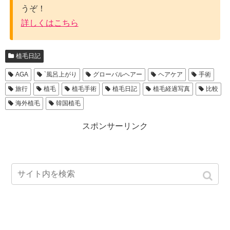
うぞ！
詳しくはこちら
植毛日記
AGA
`風呂上がり
グローバルヘアー
ヘアケア
手術
旅行
植毛
植毛手術
植毛日記
植毛経過写真
比較
海外植毛
韓国植毛
スポンサーリンク