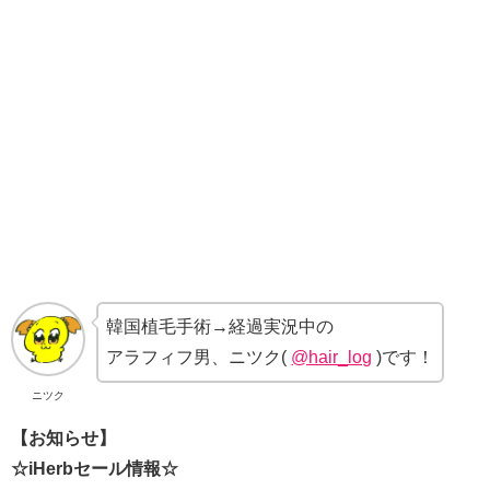
韓国植毛手術→経過実況中の
アラフィフ男、ニツク(
@hair_log
)です！
ニツク
【お知らせ】
☆iHerbセール情報☆