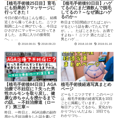
【植毛手術後25日目】育毛
【植毛手術後93日目】ハゲ
にも効果的？マッサージに
てるのにまだ酒飲んで脱毛
行ってきた！
してるの？～なぜ酒はハゲ
るのか～
今日の髪の毛はこんな感じ。 結構
近くから撮ってみました。 ニツク
昨日まで3日間続けてたばこがハ
順調に上へと伸びている… 今日は
ゲるという話を書いてたんです
ひさびさにマッサージに行ってき
が。。。 たばこときたら、お酒で
ました。 お気に入りの接骨院
すよね～！ ニツク 酒とたばこと
へ。。...
男とハゲ ...
2018.08.01
2018.09.23
2018.10.08
2019.01.16
AGA薬副作用（不妊）
植毛日記
【植毛手術後84日目】AGA
植毛手術後経過写真まとめ
治療で不妊症に？失った男
ページ
性ホルモンを取り戻し、健
どーも！ニツクです！ このページ
康な赤ちゃんを授かるまで
は、植毛手術後の経過写真を10日
の話。～不妊治療道（ロー
ごとに掲載しています。 ニツク
ド）第三章～
毎日アップしてるから、変化がわ
かりづらいんだよね； 10日でも
昨日、一昨日と、AGA治療の副作
わかりづら...
用から不妊治療をした話を書いて