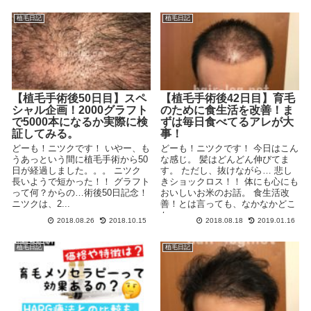
植毛日記
植毛日記
【植毛手術後50日目】スペ
【植毛手術後42日目】育毛
シャル企画！2000グラフト
のために食生活を改善！ま
で5000本になるか実際に検
ずは毎日食べてるアレが大
証してみる。
事！
どーも！ニツクです！ いやー、も
どーも！ニツクです！ 今日はこん
うあっという間に植毛手術から50
な感じ。 髪はどんどん伸びてま
日が経過しました。。。 ニツク
す。 ただし、抜けながら… 悲し
長いようで短かった！！ グラフト
きショックロス！！ 体にも心にも
って何？からの…術後50日記念！
おいしいお米のお話。 食生活改
ニツクは、2...
善！とは言っても、なかなかどこ
か...
2018.08.26
2018.10.15
2018.08.18
2019.01.16
植毛日記
植毛日記