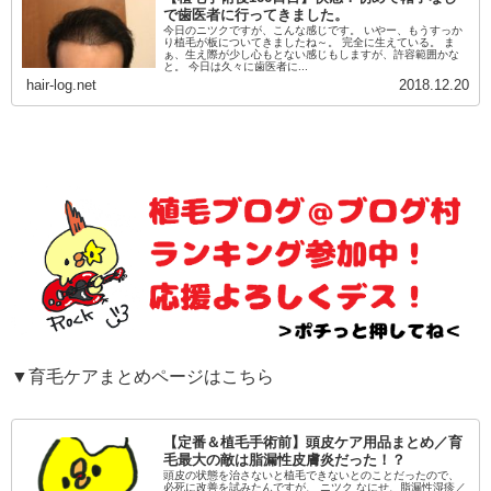
で歯医者に行ってきました。
今日のニツクですが、こんな感じです。 いやー、もうすっか
り植毛が板についてきましたね～。 完全に生えている。 ま
ぁ、生え際が少し心もとない感じもしますが、許容範囲かな
と。 今日は久々に歯医者に...
hair-log.net
2018.12.20
▼育毛ケアまとめページはこちら
【定番＆植毛手術前】頭皮ケア用品まとめ／育
毛最大の敵は脂漏性皮膚炎だった！？
頭皮の状態を治さないと植毛できないとのことだったので、
必死に改善を試みたんですが、 ニツク なにせ、脂漏性湿疹／