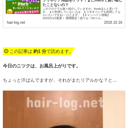
プリやケア用品をゲット！まだiherbで買い物し
たことないの？
このブログでも散々紹介していますが、iherbほんと安いで
す。 まだ利用していない人は、もう今すぐにでも利用しても
らいたいですね～ ひとまず。 【キャンペーン情報】
2020/1/10更新！ 期間限定！誰でも！60ドル...
hair-log.net
2018.10.16
この記事は
約1 分
で読めます。
今日のニツクは、お風呂上がりです。
ちょっと汗ばんでますが、それがまたリアルかな？と…