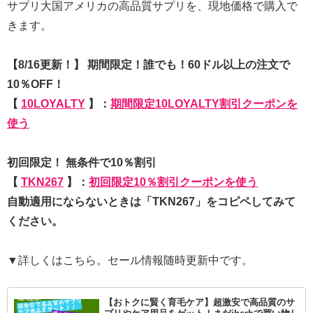
サプリ大国アメリカの高品質サプリを、現地価格で購入で
きます。
【8/16更新！】 期間限定！誰でも！60ドル以上の注文で
10％OFF！
【
10LOYALTY
】：
期間限定10LOYALTY割引クーポンを
使う
初回限定！ 無条件で10％割引
【
TKN267
】：
初回限定10％割引クーポンを使う
自動適用にならないときは「TKN267」をコピペしてみて
ください。
▼詳しくはこちら。セール情報随時更新中です。
【おトクに賢く育毛ケア】超激安で高品質のサ