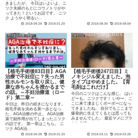
きましたが、 今日はいよいよ、ニ
ツク夫婦のもとにコウノトリがや
ってきた！というお話です。 ニツ
ク ようやく明るい...
2018.09.29
2019.01.20
2018.08.30
2019.08.06
AGA薬副作用（不妊）
植毛日記
【植毛手術後83日目】AGA
【植毛手術後247日目】ミ
治療で不妊症に？失った男
ノキシジル変えました。泡
性ホルモンを取り戻し、健
タイプはやめました。【育
康な赤ちゃんを授かるまで
毛剤はこれだけ】
の話。～不妊治療道（ロー
今日のニツクはこんな感じ。 はい
ド）第二章～
どーも。ニツクです！ いやー、こ
こに来て凄まじくボーボーになっ
今日は、昨日の続きになります。
てきましたね。 自分でもここまで
植毛手術を決める第一歩となっ
爆発的に生えてくるとは思っても
た、AGA治療の中止。 AGA治療
みませんでした。 最近マメにプラ
薬で副作用が出てしまったニツク
センタ注...
の話です。 第一章はこちら。 ニ
ツク AGA治...
2018.09.28
2019.01.20
2019.03.11
2019.03.26