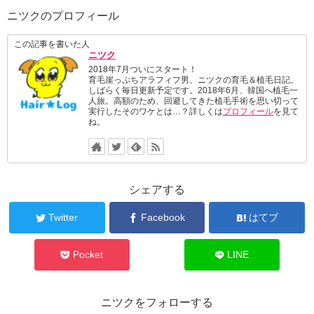
ニツクのプロフィール
この記事を書いた人
ニツク
2018年7月ついにスタート！
育毛崖っぷちアラフィフ男、ニツクの育毛＆植毛日記。
しばらく毎日更新予定です。2018年6月、韓国へ植毛一
人旅。高額のため、回避してきた植毛手術を思い切って
実行したそのワケとは…？詳しくは
プロフィール
を見て
ね。
シェアする
Twitter
Facebook
はてブ
Pocket
LINE
ニツクをフォローする