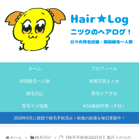
ホーム
プロフィール
韓国植毛一人旅
術後写真まとめ
植毛日記
育毛ケア方法
育毛マメ知識
AGA薬副作用（不妊）
2018年6月に韓国で植毛手術済み！術後の経過を毎日更新中！
ホーム
植毛日記
【植毛手術後165日目】風呂上がりの