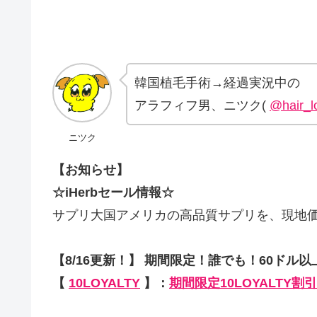
韓国植毛手術→経過実況中の
アラフィフ男、ニツク(
@hair_l
ニツク
【お知らせ】
☆iHerbセール情報☆
サプリ大国アメリカの高品質サプリを、現地
【8/16更新！】 期間限定！誰でも！60ドル以
【
10LOYALTY
】：
期間限定10LOYALTY