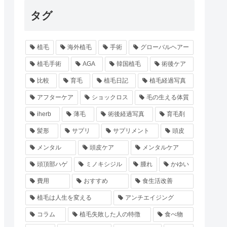
タグ
植毛
海外植毛
手術
グローバルヘアー
植毛手術
AGA
韓国植毛
術後ケア
比較
育毛
植毛日記
植毛経過写真
アフターケア
ショックロス
毛の生える体質
iherb
薄毛
術後経過写真
育毛剤
髪形
サプリ
サプリメント
頭皮
メンタル
頭皮ケア
メンタルケア
頭頂部ハゲ
ミノキシジル
腫れ
かゆい
費用
おすすめ
食生活改善
植毛は人生を変える
アンチエイジング
コラム
植毛失敗した人の特徴
食べ物