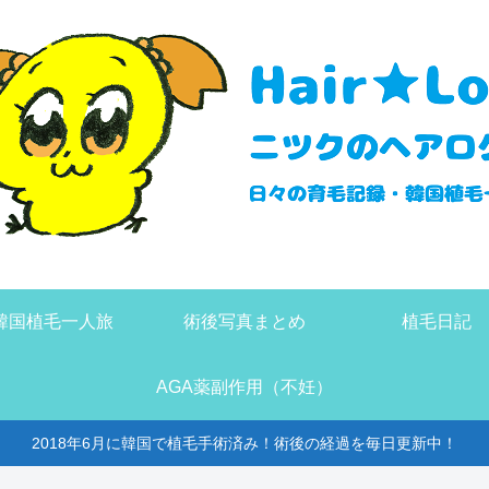
韓国植毛一人旅
術後写真まとめ
植毛日記
AGA薬副作用（不妊）
2018年6月に韓国で植毛手術済み！術後の経過を毎日更新中！