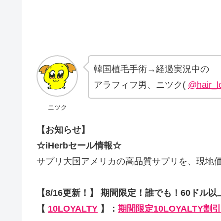
韓国植毛手術→経過実況中の
アラフィフ男、ニツク(
@hair_l
ニツク
【お知らせ】
☆iHerbセール情報☆
サプリ大国アメリカの高品質サプリを、現地
【8/16更新！】 期間限定！誰でも！60ドル以
【
10LOYALTY
】：
期間限定10LOYALTY