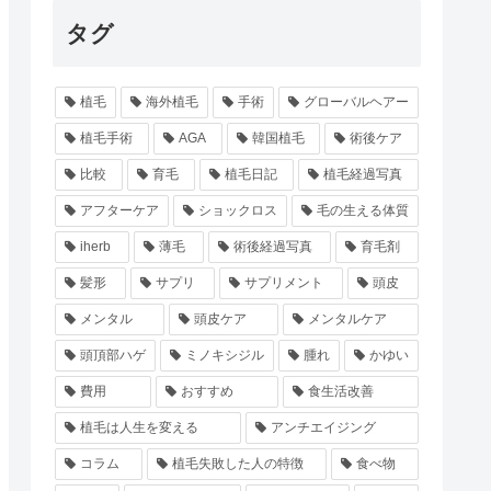
タグ
植毛
海外植毛
手術
グローバルヘアー
植毛手術
AGA
韓国植毛
術後ケア
比較
育毛
植毛日記
植毛経過写真
アフターケア
ショックロス
毛の生える体質
iherb
薄毛
術後経過写真
育毛剤
髪形
サプリ
サプリメント
頭皮
メンタル
頭皮ケア
メンタルケア
頭頂部ハゲ
ミノキシジル
腫れ
かゆい
費用
おすすめ
食生活改善
植毛は人生を変える
アンチエイジング
コラム
植毛失敗した人の特徴
食べ物