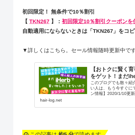
初回限定！ 無条件で10％割引
【
TKN267
】：
初回限定10％割引クーポンを
自動適用にならないときは「TKN267」をコ
▼詳しくはこちら。セール情報随時更新中で
【おトクに賢く育
をゲット！まだih
このブログでも散々紹介
い人は、もう今すぐに
ン情報】2020/1/10
hair-log.net
この記事は
約5 分
で読めます。