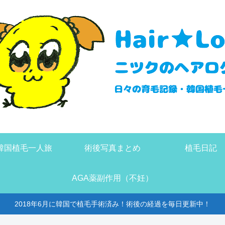
韓国植毛一人旅
術後写真まとめ
植毛日記
AGA薬副作用（不妊）
2018年6月に韓国で植毛手術済み！術後の経過を毎日更新中！