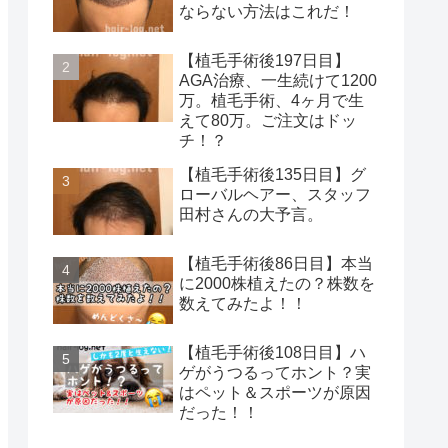
ならない方法はこれだ！
【植毛手術後197日目】
AGA治療、一生続けて1200
万。植毛手術、4ヶ月で生
えて80万。ご注文はドッ
チ！？
【植毛手術後135日目】グ
ローバルヘアー、スタッフ
田村さんの大予言。
【植毛手術後86日目】本当
に2000株植えたの？株数を
数えてみたよ！！
【植毛手術後108日目】ハ
ゲがうつるってホント？実
はペット＆スポーツが原因
だった！！