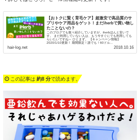
【おトクに賢く育毛ケア】超激安で高品質のサ
プリやケア用品をゲット！まだiherbで買い物し
たことないの？
このブログでも散々紹介していますが、iherbほんと安いで
す。 まだ利用していない人は、もう今すぐにでも利用しても
らいたいですね～ ひとまず。 【キャンペーン情報】
2020/1/10更新！ 期間限定！誰でも！60ドル...
hair-log.net
2018.10.16
この記事は
約8 分
で読めます。