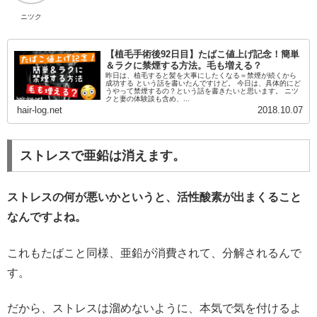
ニツク
【植毛手術後92日目】たばこ値上げ記念！簡単
＆ラクに禁煙する方法。毛も増える？
昨日は、植毛すると髪を大事にしたくなる＝禁煙が続くから
成功する という話を書いたんですけど。 今日は、具体的にど
うやって禁煙するの？という話を書きたいと思います。 ニツ
クと妻の体験談も含め、...
hair-log.net
2018.10.07
ストレスで亜鉛は消えます。
ストレスの何が悪いかというと、活性酸素が出まくること
なんですよね。
これもたばこと同様、亜鉛が消費されて、分解されるんで
す。
だから、ストレスは溜めないように、本気で気を付けるよ