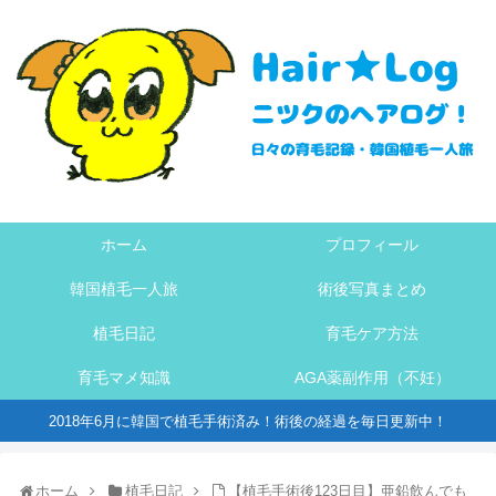
ホーム
プロフィール
韓国植毛一人旅
術後写真まとめ
植毛日記
育毛ケア方法
育毛マメ知識
AGA薬副作用（不妊）
2018年6月に韓国で植毛手術済み！術後の経過を毎日更新中！
ホーム
植毛日記
【植毛手術後123日目】亜鉛飲んでも