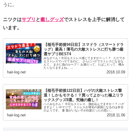
うに。
ニツクは
サプリ
と
癒しグッズ
でストレスを上手に解消して
います。
【植毛手術後94日目】スマドラ（スマートドラ
ッグ）最高！薄毛の大敵ストレスに打ち勝つ厳
選サプリBEST4
みなさーん！今日もストレス感じてますかーっ！？ ただでさ
えストレスでハゲてるのに、 さらにハゲでストレスになるな
んて、 まさに負のループ！ お酒だって、たばこだって、嗜み
たくなりますよね… ...
hair-log.net
2018.10.09
【植毛手術後122日目】ハゲの大敵ストレス撃
退！しかもモテる！？買ってよかった極上リラ
ックスグッズ8選。究極の癒し！
ハイみなさん！ 今日もストレス、溜め込んでますか！？ ハゲ
ますよ！ いやマジで、ストレスが薄毛の原因になるのは本当
のようです。 妻 親がいない子が白髪だったの思い...
hair-log.net
2018.11.06