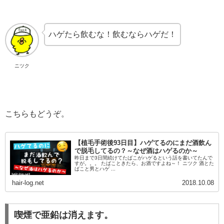
ハゲたら飲むな！飲むならハゲだ！
ニツク
こちらもどうぞ。
【植毛手術後93日目】ハゲてるのにまだ酒飲ん
で脱毛してるの？～なぜ酒はハゲるのか～
昨日まで3日間続けてたばこがハゲるという話を書いてたんで
すが。。。 たばこときたら、お酒ですよね～！ ニツク 酒とた
ばこと男とハゲ ...
hair-log.net
2018.10.08
喫煙で亜鉛は消えます。