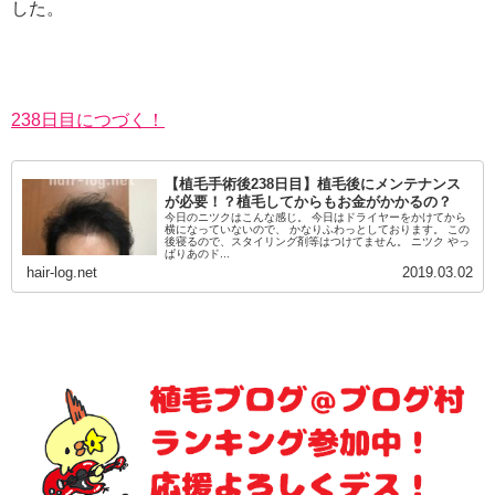
した。
238日目につづく！
【植毛手術後238日目】植毛後にメンテナンス
が必要！？植毛してからもお金がかかるの？
今日のニツクはこんな感じ。 今日はドライヤーをかけてから
横になっていないので、 かなりふわっとしております。 この
後寝るので、スタイリング剤等はつけてません。 ニツク やっ
ぱりあのド...
hair-log.net
2019.03.02