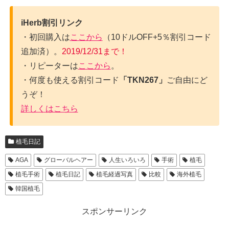
iHerb割引リンク
・初回購入は
ここから
（10ドルOFF+5％割引コード
追加済）。
2019/12/31まで！
・リピーターは
ここから
。
・何度も使える割引コード
「TKN267」
ご自由にど
うぞ！
詳しくはこちら
植毛日記
AGA
グローバルヘアー
人生いろいろ
手術
植毛
植毛手術
植毛日記
植毛経過写真
比較
海外植毛
韓国植毛
スポンサーリンク