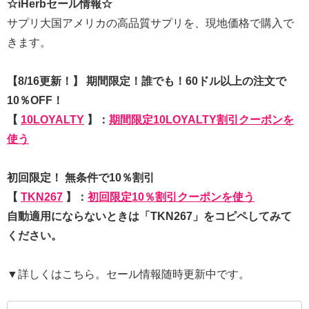
☆iHerbセール情報☆
サプリ大国アメリカの高品質サプリを、現地価格で購入で
きます。
【8/16更新！】 期間限定！誰でも！60ドル以上の注文で
10％OFF！
【
10LOYALTY
】：
期間限定10LOYALTY割引クーポンを
使う
初回限定！ 無条件で10％割引
【
TKN267
】：
初回限定10％割引クーポンを使う
自動適用にならないときは「TKN267」をコピペしてみて
ください。
▼詳しくはこちら。セール情報随時更新中です。