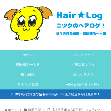
ホーム
プロフィール
韓国植毛一人旅
術後写真まとめ
植毛日記
育毛ケア方法
育毛マメ知識
AGA薬副作用（不妊）
2018年6月に韓国で植毛手術済み！術後の経過を毎日更新中！
ホーム
植毛日記
【植毛手術後237日目】＜人生いろい