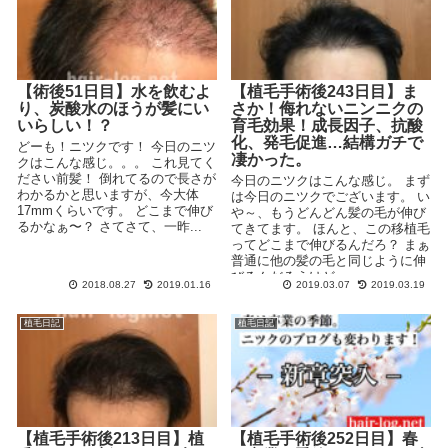
【術後51日目】水を飲むよ
【植毛手術後243日目】ま
り、炭酸水のほうが髪にい
さか！侮れないニンニクの
いらしい！？
育毛効果！成長因子、抗酸
化、発毛促進…結構ガチで
どーも！ニツクです！ 今日のニツ
凄かった。
クはこんな感じ。。。 これ見てく
ださい前髪！ 倒れてるので長さが
今日のニツクはこんな感じ。 まず
わかるかと思いますが、今大体
は今日のニツクでございます。 い
17mmくらいです。 どこまで伸び
や～、もうどんどん髪の毛が伸び
るかなぁ〜？ さてさて、一昨...
てきてます。 ほんと、この移植毛
ってどこまで伸びるんだろ？ まぁ
普通に他の髪の毛と同じように伸
びるんだろうけど...
2018.08.27
2019.01.16
2019.03.07
2019.03.19
植毛日記
植毛日記
【植毛手術後213日目】植
【植毛手術後252日目】春