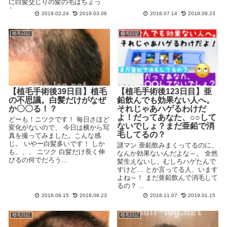
に白髪交じりの髪の毛はちょっ
と...
2019.02.24
2019.03.06
2018.07.14
2018.09.23
植毛日記
植毛日記
【植毛手術後39日目】植毛
【植毛手術後123日目】亜
の不思議。白髪だけがなぜ
鉛飲んでも効果ない人へ。
か〇〇る！？
それじゃあハゲるわけだ
よ！だってあなた、○○して
どーも！ニツクです！ 毎日さほど
ないでしょ？まだ亜鉛で消
変化がないので、 今日は横から写
毛してるの？
真を撮ってみました。こんな感
じ。 いやー白髪多いです！ しか
謎マン 亜鉛飲みまくってるのに、
も、、、 ニツク 白髪だけ長く伸
なんか効果ないんだよな～。 全然
びるの何でだろう...
髪生えないし、むしろハゲたんで
すけど… とか言ってる人、います
よね～！ まだ亜鉛飲んで消毛して
るの？ ...
2018.08.15
2018.09.23
2018.11.07
2019.01.15
植毛日記
植毛日記