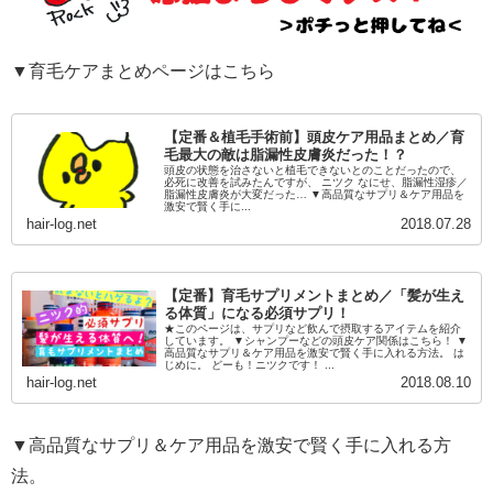
▼育毛ケアまとめページはこちら
【定番＆植毛手術前】頭皮ケア用品まとめ／育
毛最大の敵は脂漏性皮膚炎だった！？
頭皮の状態を治さないと植毛できないとのことだったので、
必死に改善を試みたんですが、 ニツク なにせ、脂漏性湿疹／
脂漏性皮膚炎が大変だった… ▼高品質なサプリ＆ケア用品を
激安で賢く手に...
hair-log.net
2018.07.28
【定番】育毛サプリメントまとめ／「髪が生え
る体質」になる必須サプリ！
★このページは、サプリなど飲んで摂取するアイテムを紹介
しています。 ▼シャンプーなどの頭皮ケア関係はこちら！ ▼
高品質なサプリ＆ケア用品を激安で賢く手に入れる方法。 は
じめに。 どーも！ニツクです！ ...
hair-log.net
2018.08.10
▼高品質なサプリ＆ケア用品を激安で賢く手に入れる方
法。