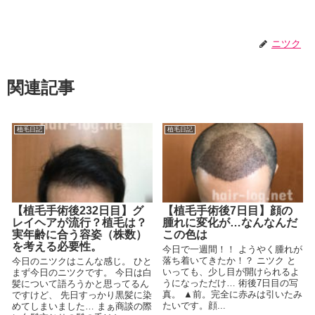
ニツク
関連記事
植毛日記
植毛日記
【植毛手術後232日目】グ
【植毛手術後7日目】顔の
レイヘアが流行？植毛は？
腫れに変化が…なんなんだ
実年齢に合う容姿（株数）
この色は
を考える必要性。
今日で一週間！！ ようやく腫れが
落ち着いてきたか！？ ニツク と
今日のニツクはこんな感じ。 ひと
いっても、少し目が開けられるよ
まず今日のニツクです。 今日は白
うになっただけ… 術後7日目の写
髪について語ろうかと思ってるん
真。 ▲前。完全に赤みは引いたみ
ですけど、 先日すっかり黒髪に染
たいです。顔...
めてしまいました… まぁ商談の際