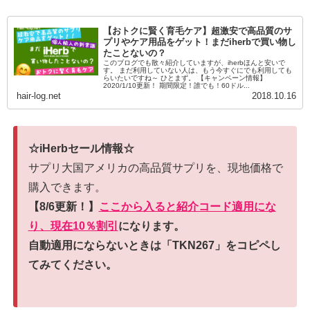
【おトクに賢く育毛ケア】超激安で高品質のサ
プリやケア用品をゲット！まだiherbで買い物し
たことないの？
このブログでも散々紹介していますが、iherbほんと安いで
す。 まだ利用していない人は、もう今すぐにでも利用しても
らいたいですね～ ひとまず。 【キャンペーン情報】
2020/1/10更新！ 期間限定！誰でも！60ドル...
hair-log.net
2018.10.16
☆iHerbセール情報☆
サプリ大国アメリカの高品質サプリを、現地価格で
購入できます。
【8/6更新！】
ここから入ると紹介コード適用にな
り、現在10％割引
になります。
自動適用にならないときは「TKN267」をコピペし
てみてください。