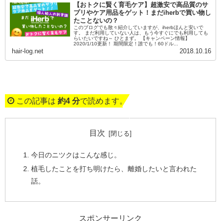
【おトクに賢く育毛ケア】超激安で高品質のサ
プリやケア用品をゲット！まだiherbで買い物し
たことないの？
このブログでも散々紹介していますが、iherbほんと安いで
す。 まだ利用していない人は、もう今すぐにでも利用しても
らいたいですね～ ひとまず。 【キャンペーン情報】
2020/1/10更新！ 期間限定！誰でも！60ドル...
hair-log.net
2018.10.16
この記事は
約4 分
で読めます。
目次
今日のニツクはこんな感じ。
植毛したことを打ち明けたら、離婚したいと言われた
話。
スポンサーリンク