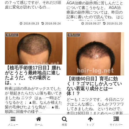
の？って感じですが、それだけ頭
AGA治療の副作用に苦しんだこと
皮に変化が訪れているの...
について書こうかなと。 AGA治
療薬の副作用については、昨日の
記事に書いたので読んでね。 はじ
めに。 実はこれが植毛...
2018.09.23
2018.09.24
2018.09.27
2019.01.20
植毛日記
植毛日記
【植毛手術後17日目】腫れ
がとうとう最終地点に達し
たようだ。その場所と
【術後60日目】育毛に効
は、、、
く！？ゴマにしか入ってい
ない若返り成分とは一
昨夜は頭の痒みがマックスでした
体！？
が 朝起きたらだいぶ落ち着いてき
ましたね ニツク はぁ…一時はど
どーも！ニツクです。 今日のニツ
うなるかと； ▲前。なんか植えた
クはこんな感じ。 なんかフワフワ
髪の毛伸びたような気が… ▲後。
してきましたね。 というわけで、
順調に回復中の様子...
本日は60日目！まとめページ更新
しました。 「まごはやさしい」っ
て何ぞや。 突然ですが、「まごは
メニュー
ホーム
検索
トップ
サイドバー
や...