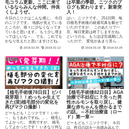
毛コラム更新。ここに来て
は卒業の季節。ニツクのブ
いるならみんな仲間。仲良
ログも変わります。新章突
くしようぜ。
入！
今日のニツクはこんな感じ。 今日
はい、ニツクです。 251日間、毎
のニツクです。 地肌が見えている
日植毛手術後の経過写真を載せて
ところが、徐々に少なくなってき
いたのですが、 このあたりで一
ていると思います。 もう少し埋ま
旦、毎日更新は終了しますかね。
ってほしいな～。 でも、これでも
というのも、もうほぼ完成期に入
かなり生えたと思いますけどね。
ったので、 変化があまり見ら...
...
2019.02.05
2019.02.12
2019.03.16
2019.03.29
植毛日記
AGA薬副作用（不妊）
【植毛手術後78日目】ビバ
【植毛手術後82日目】AGA
発芽期！！めっちゃ生えて
治療で不妊症に？失った男
きた(笑)植毛部分の変化を
性ホルモンを取り戻し、健
再びマクロ撮影！
康な赤ちゃんを授かるまで
の話。～不妊治療道（ロー
どーもども！ニツクです！ いや
ド）第一章～
～、もうあれですね。。。 植毛し
てよかった。 突然ですが、 植毛
どーもども！ニツクです。 今日
してよかったです！ いきなり何な
は、昨日の話を一歩踏み込んで、