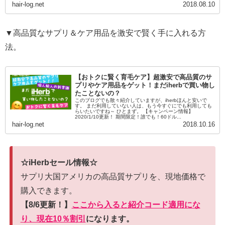
hair-log.net
2018.08.10
▼高品質なサプリ＆ケア用品を激安で賢く手に入れる方
法。
【おトクに賢く育毛ケア】超激安で高品質のサ
プリやケア用品をゲット！まだiherbで買い物し
たことないの？
このブログでも散々紹介していますが、iherbほんと安いで
す。 まだ利用していない人は、もう今すぐにでも利用しても
らいたいですね～ ひとまず。 【キャンペーン情報】
2020/1/10更新！ 期間限定！誰でも！60ドル...
hair-log.net
2018.10.16
☆iHerbセール情報☆
サプリ大国アメリカの高品質サプリを、現地価格で
購入できます。
【8/6更新！】
ここから入ると紹介コード適用にな
り、現在10％割引
になります。