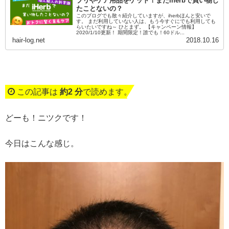
プリやケア用品をゲット！まだiherbで買い物し
たことないの？
このブログでも散々紹介していますが、iherbほんと安いで
す。 まだ利用していない人は、もう今すぐにでも利用しても
らいたいですね～ ひとまず。 【キャンペーン情報】
2020/1/10更新！ 期間限定！誰でも！60ドル...
hair-log.net
2018.10.16
この記事は
約2 分
で読めます。
どーも！ニツクです！
今日はこんな感じ。