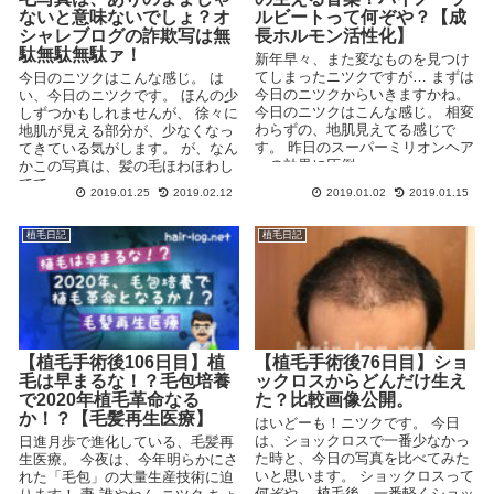
ないと意味ないでしょ？オ
ルビートって何ぞや？【成
シャレブログの詐欺写は無
長ホルモン活性化】
駄無駄無駄ァ！
新年早々、また変なものを見つけ
てしまったニツクですが… まずは
今日のニツクはこんな感じ。 は
今日のニツクからいきますかね。
い、今日のニツクです。 ほんの少
今日のニツクはこんな感じ。 相変
しずつかもしれませんが、 徐々に
わらずの、地肌見えてる感じで
地肌が見える部分が、少なくなっ
す。 昨日のスーパーミリオンヘア
てきている気がします。 が、なん
ーの効果に圧倒...
かこの写真は、髪の毛ほわほわし
てて、 ...
2019.01.25
2019.02.12
2019.01.02
2019.01.15
植毛日記
植毛日記
【植毛手術後106日目】植
【植毛手術後76日目】ショ
毛は早まるな！？毛包培養
ックロスからどんだけ生え
で2020年植毛革命なる
た？比較画像公開。
か！？【毛髪再生医療】
はいどーも！ニツクです。 今日
は、ショックロスで一番少なかっ
日進月歩で進化している、毛髪再
た時と、今日の写真を比べてみた
生医療。 今夜は、今年明らかにさ
いと思います。 ショックロスって
れた「毛包」の大量生産技術に迫
何ぞや。 植毛後、一番軽くショッ