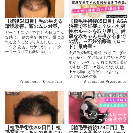
【術後54日目】毛の生える
【植毛手術後85日目】AGA
環境改善。頭のムレ対策。
治療で不妊症に？失った男
性ホルモンを取り戻し、健
どーも！ニツクです！ 今日はこん
康な赤ちゃんを授かるまで
な感じ。 髪の毛が伸びて、横に倒
の話。～不妊治療道（ロー
れるようになってきました。。。
ド）最終章～
ニツク あぁ、だからか。。。 ク
ーラーつけても暑い我が...
不妊治療5年を4回に分けて、ぎゅ
っと短くしてお伝えしているので
すが、 いやー、それでも大分長い
ですね（汗） ▼読んでない方は、
上から順にどうぞ。 いよいよ、ニ
ツクがAGA治療...
2018.08.30
2019.01.16
2018.09.30
2019.01.20
植毛日記
植毛日記
【植毛手術後202日目】植
【植毛手術後179日目】毛
毛写真は、ありのままじゃ
の生える音楽？バイノーラ