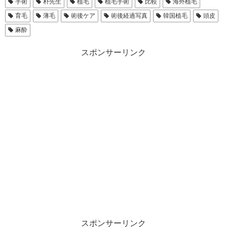
手術
朴先生
植毛
植毛手術
比較
海外植毛
育毛
薄毛
術後ケア
術後経過写真
韓国植毛
頭皮
麻酔
スポンサーリンク
スポンサーリンク