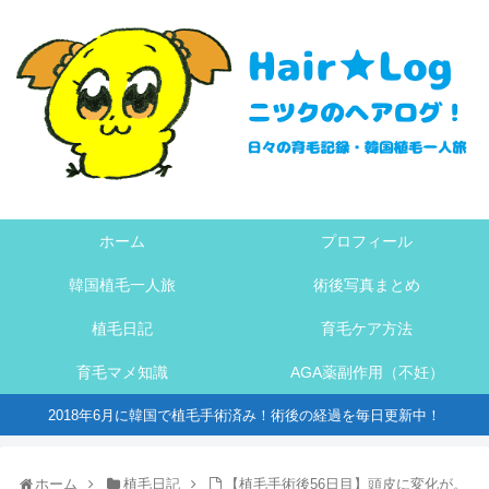
ホーム
プロフィール
韓国植毛一人旅
術後写真まとめ
植毛日記
育毛ケア方法
育毛マメ知識
AGA薬副作用（不妊）
2018年6月に韓国で植毛手術済み！術後の経過を毎日更新中！
ホーム
植毛日記
【植毛手術後56日目】頭皮に変化が。