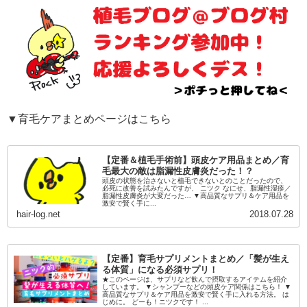
▼育毛ケアまとめページはこちら
【定番＆植毛手術前】頭皮ケア用品まとめ／育
毛最大の敵は脂漏性皮膚炎だった！？
頭皮の状態を治さないと植毛できないとのことだったので、
必死に改善を試みたんですが、 ニツク なにせ、脂漏性湿疹／
脂漏性皮膚炎が大変だった… ▼高品質なサプリ＆ケア用品を
激安で賢く手に...
hair-log.net
2018.07.28
【定番】育毛サプリメントまとめ／「髪が生え
る体質」になる必須サプリ！
★このページは、サプリなど飲んで摂取するアイテムを紹介
しています。 ▼シャンプーなどの頭皮ケア関係はこちら！ ▼
高品質なサプリ＆ケア用品を激安で賢く手に入れる方法。 は
じめに。 どーも！ニツクです！ ...