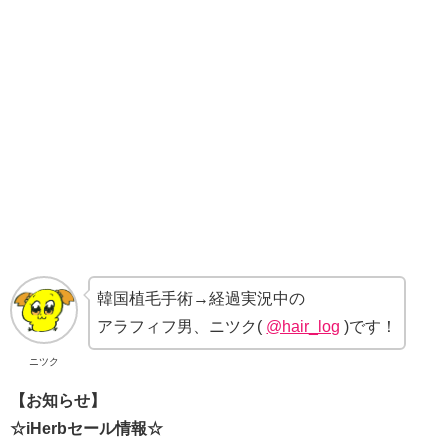
韓国植毛手術→経過実況中の
アラフィフ男、ニツク(
@hair_log
)です！
ニツク
【お知らせ】
☆iHerbセール情報☆