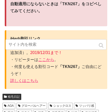
自動適用にならないときは「TKN267」をコピペし
てみてください。
iHerb割引リンク
・初回購入は
ここから
（10ドルOFF+5％割引コード
追加済）。
2019/12/31まで！
・リピーターは
ここから
。
・何度も使える割引コード
「TKN267」
ご自由にど
うぞ！
詳しくはこちら
植毛日記
AGA
グローバルヘアー
ショックロス
ツッパリ感