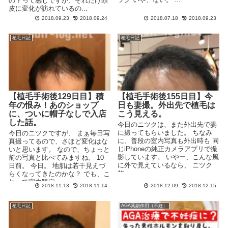
の？って感じですが、それだけ頭
皮に変化が訪れているの...
2018.09.23
2018.09.24
2018.07.18
2018.09.23
植毛日記
植毛日記
【植毛手術後129日目】積
【植毛手術後155日目】今
年の恨み！あのショップ
日も妻撮。外出先で植毛は
に、ついに帽子なしで入店
こう見える。
した話。
今日のニツクは、また外出先で妻
に撮ってもらいました。 ちなみ
今日のニツクですが、 まぁ毎日写
に、普段の室内写真も外出時も 同
真撮ってるので、さほど変化はな
じiPhoneの純正カメラアプリで撮
いと思います。 なので、ちょっと
影しています。 いやー、こんな風
前の写真と比べてみますね。 10
に外で見えているなら、 ニツク
日前。 今日。 地肌は若干見えづ
的...
らくなってきたのかな？ でも、こ
れって室内限定...
2018.11.13
2018.11.14
2018.12.09
2018.12.15
植毛日記
AGA薬副作用（不妊）