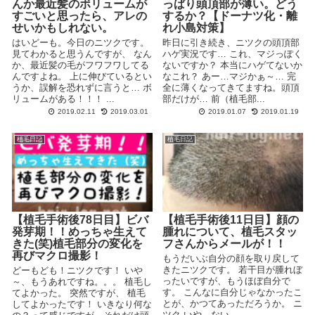
んか最近髪のボリュームが
っぱり頭頂部が薄い。どう
すごいと思ったら、アレの
するか？【ドーナツ化・離
せいかもしれない。
れ小島対策】
はいどーも。今日のニツクです。
昨日に引き続き、ニツクの頭頂部
見てわかると思うんですが、 なん
ハゲ実況です… これ、マジっぽく
か、最近髪の毛がフワフワしてる
ないですか？ 本当にハゲてないか
んですよね。 上に伸びているとい
なこれ？ あー…マジかぁ～… 完
うか、誤解を恐れずに言うと… ボ
全に薄くなってきてますね。頭頂
リュームがある！！！ ...
部だけが… 前（植毛部...
2019.02.11
2019.03.01
2019.01.07
2019.01.19
植毛日記
植毛日記
【植毛手術後78日目】ビバ
【植毛手術後11日目】顔の
発芽期！！めっちゃ生えて
腫れについて、植毛スタッ
きた(笑)植毛部分の変化を
フさんからメールが！！
再びマクロ撮影！
もうだいぶ自分の顔を取り戻して
きたニツクです。 若干目が腫れぼ
どーもども！ニツクです！ いや
ったいですが、もうほぼ自分で
～、もうあれですね。。。 植毛し
す。 こんなに自分じゃなかったこ
てよかった。 突然ですが、 植毛
とが、かつてあっただろうか。 ニ
してよかったです！ いきなり何な
ツク いや、ない。 ...