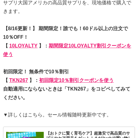
サプリ大国アメリカの高品質サプリを、現地価格で購入で
きます。
【8/16更新！】 期間限定！誰でも！60ドル以上の注文で
10％OFF！
【
10LOYALTY
】：
期間限定10LOYALTY割引クーポンを
使う
初回限定！ 無条件で10％割引
【
TKN267
】：
初回限定10％割引クーポンを使う
自動適用にならないときは「TKN267」をコピペしてみて
ください。
▼詳しくはこちら。セール情報随時更新中です。
【おトクに賢く育毛ケア】超激安で高品質のサ