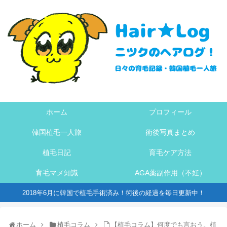
ホーム
プロフィール
韓国植毛一人旅
術後写真まとめ
植毛日記
育毛ケア方法
育毛マメ知識
AGA薬副作用（不妊）
2018年6月に韓国で植毛手術済み！術後の経過を毎日更新中！
ホーム
植毛コラム
【植毛コラム】何度でも言おう。植