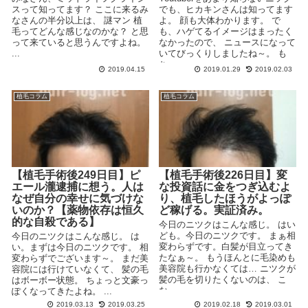
スって知ってます？ ここに来るみ
でも、ヒカキンさんは知ってます
なさんの半分以上は、 謎マン 植
よ。 顔も大体わかります。 で
毛ってどんな感じなのかな？ と思
も、ハゲてるイメージはまったく
って来ていると思うんですよね。
なかったので、 ニュースになって
...
いてびっくりしましたね～。 も
ち...
2019.04.15
2019.01.29
2019.02.03
植毛コラム
植毛コラム
【植毛手術後249日目】ピ
【植毛手術後226日目】変
エール瀧逮捕に想う。人は
な投資話に金をつぎ込むよ
なぜ自分の幸せに気づけな
り、植毛したほうがよっぽ
いのか？【薬物依存は恒久
ど稼げる。実証済み。
的な自殺である】
今日のニツクはこんな感じ。 はい
ども。今日のニツクです。 まぁ相
今日のニツクはこんな感じ。 は
変わらずです。白髪が目立ってき
い。まずは今日のニツクです。 相
たなぁ～。 もうほんとに毛染めも
変わらずでございます～。 まだ美
美容院も行かなくては… ニツクが
容院には行けていなくて、 髪の毛
髪の毛を切りたくないのは、 こ
はボーボー状態。 ちょっと文豪っ
な...
ぽくなってきたよね。 ...
2019.03.13
2019.03.25
2019.02.18
2019.03.01