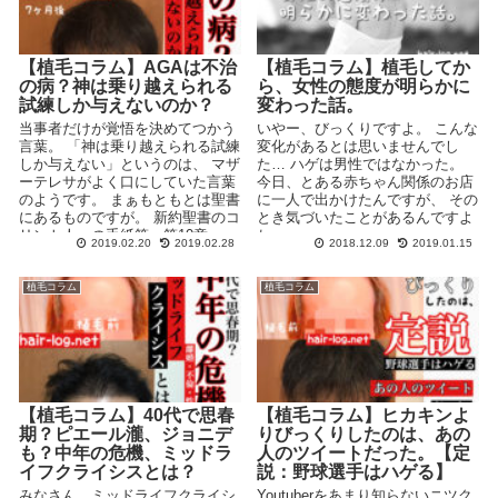
【植毛コラム】AGAは不治
【植毛コラム】植毛してか
の病？神は乗り越えられる
ら、女性の態度が明らかに
試練しか与えないのか？
変わった話。
当事者だけが覚悟を決めてつかう
いやー、びっくりですよ。 こんな
言葉。 「神は乗り越えられる試練
変化があるとは思いませんでし
しか与えない」というのは、 マザ
た… ハゲは男性ではなかった。
ーテレサがよく口にしていた言葉
今日、とある赤ちゃん関係のお店
のようです。 まぁもともとは聖書
に一人で出かけたんですが、 その
にあるものですが。 新約聖書のコ
とき気づいたことがあるんですよ
リント人への手紙第一第10章...
ね。 ...
2019.02.20
2019.02.28
2018.12.09
2019.01.15
植毛コラム
植毛コラム
【植毛コラム】40代で思春
【植毛コラム】ヒカキンよ
期？ピエール瀧、ジョニデ
りびっくりしたのは、あの
も？中年の危機、ミッドラ
人のツイートだった。【定
イフクライシスとは？
説：野球選手はハゲる】
みなさん、ミッドライフクライシ
Youtuberをあまり知らないニツク