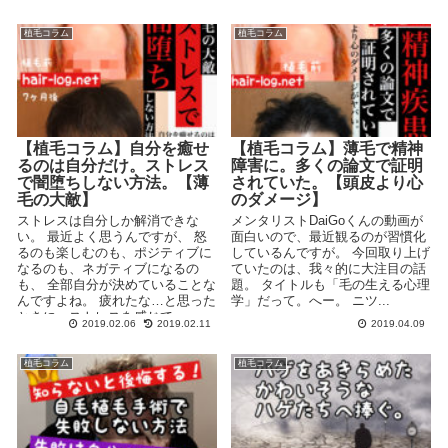
植毛コラム
植毛コラム
【植毛コラム】自分を癒せ
【植毛コラム】薄毛で精神
るのは自分だけ。ストレス
障害に。多くの論文で証明
で闇堕ちしない方法。【薄
されていた。【頭皮より心
毛の大敵】
のダメージ】
ストレスは自分しか解消できな
メンタリストDaiGoくんの動画が
い。 最近よく思うんですが、 怒
面白いので、最近観るのが習慣化
るのも楽しむのも、ポジティブに
しているんですが。 今回取り上げ
なるのも、ネガティブになるの
ていたのは、我々的に大注目の話
も、 全部自分が決めていることな
題。 タイトルも「毛の生える心理
んですよね。 疲れたな…と思った
学」だって。へー。 ニツ...
ときに、ストレスを感じて、...
2019.02.06
2019.02.11
2019.04.09
植毛コラム
植毛コラム