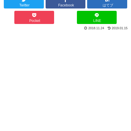
Twitter
Facebook
はてブ
Pocket
LINE
2018.11.24
2019.01.15