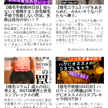
【植毛手術後96日目】知ら
【植毛コラム】ハゲをあき
ないと後悔する！自毛植毛
らめた、かわいそうなハゲ
手術で失敗しない方法。失
たちへ捧ぐ。
敗は自分のせい！？
いやー、ここまでブログを書いて
きましたが、一度も 「ニツクさ
みなさーん！ 今日もプロぺ飲んで
ん、僕も植毛しました！」 という
性欲減退してますかーっ！？ ちな
報告は受けてないですねぇ。 「ニ
みに、AGA治療はM字には効かな
ツクさんがガチで生えたら、自分
いんですよね～！ ニツクも産毛し
も植毛します！」と言われたこと
か生えませんでした！！ざんねー
はあるんですが...
ん！ まぁここを見に来てるみなさ
んはすでに...
2018.10.11
2019.01.15
2018.12.21
2019.01.15
植毛コラム
植毛コラム
【植毛コラム】成人の日に
【植毛手術後104日目】ハ
考える、NGT48事件と外見
ロウィンの準備はOK？ハ
コンプレックスの罠
ゲにオススメのコスプレキ
ャラBEST30！
外見コンプレックスが人生に及ぼ
す影響力 今このページを見ている
いやー、年々勢いを増してくるハ
人は、きっと植毛を考えている
ゲ…ではなく、ハロウィンの知名