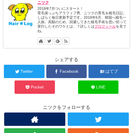
ニツク
2018年7月ついにスタート！
育毛崖っぷちアラフィフ男、ニツクの育毛＆植毛日記。
しばらく毎日更新予定です。2018年6月、韓国へ植毛一
人旅。高額のため、回避してきた植毛手術を思い切って
実行したそのワケとは…？詳しくは
プロフィール
を見て
ね。
シェアする
Twitter
Facebook
はてブ
Pocket
LINE
ニツクをフォローする