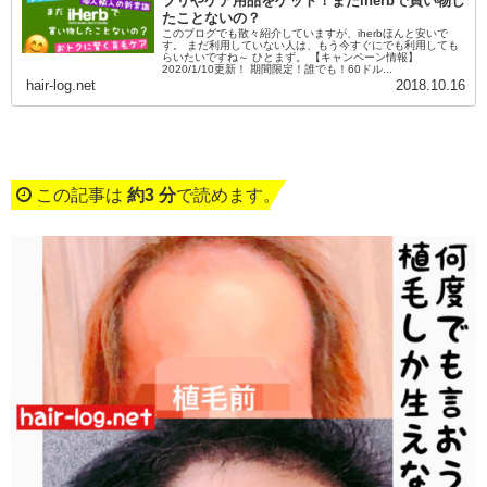
プリやケア用品をゲット！まだiherbで買い物し
たことないの？
このブログでも散々紹介していますが、iherbほんと安いで
す。 まだ利用していない人は、もう今すぐにでも利用しても
らいたいですね～ ひとまず。 【キャンペーン情報】
2020/1/10更新！ 期間限定！誰でも！60ドル...
hair-log.net
2018.10.16
この記事は
約3 分
で読めます。