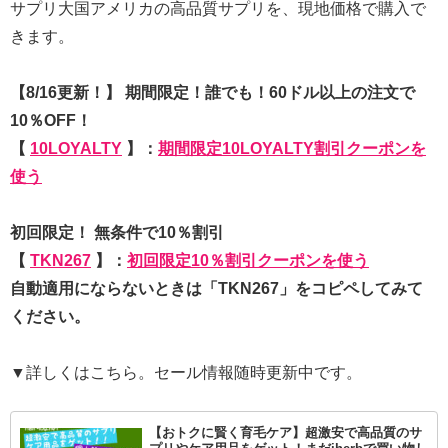
サプリ大国アメリカの高品質サプリを、現地価格で購入で
きます。
【8/16更新！】 期間限定！誰でも！60ドル以上の注文で
10％OFF！
【
10LOYALTY
】：
期間限定10LOYALTY割引クーポンを
使う
初回限定！ 無条件で10％割引
【
TKN267
】：
初回限定10％割引クーポンを使う
自動適用にならないときは「TKN267」をコピペしてみて
ください。
▼詳しくはこちら。セール情報随時更新中です。
【おトクに賢く育毛ケア】超激安で高品質のサ