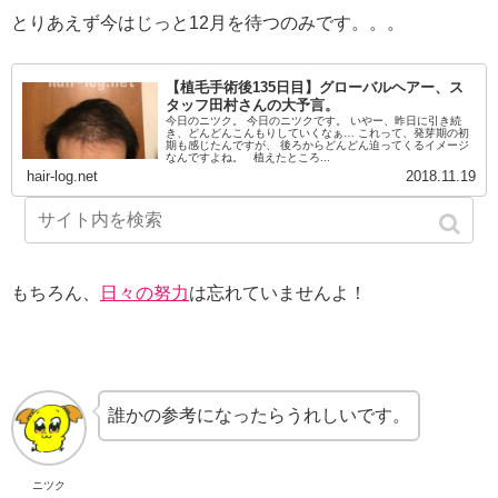
とりあえず今はじっと12月を待つのみです。。。
【植毛手術後135日目】グローバルヘアー、ス
タッフ田村さんの大予言。
今日のニツク。 今日のニツクです。 いやー、昨日に引き続
き、どんどんこんもりしていくなぁ… これって、発芽期の初
期も感じたんですが、 後ろからどんどん迫ってくるイメージ
なんですよね。 植えたところ...
hair-log.net
2018.11.19
もちろん、
日々の努力
は忘れていませんよ！
誰かの参考になったらうれしいです。
ニツク