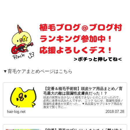
▼育毛ケアまとめページはこちら
【定番＆植毛手術前】頭皮ケア用品まとめ／育
毛最大の敵は脂漏性皮膚炎だった！？
頭皮の状態を治さないと植毛できないとのことだったので、
必死に改善を試みたんですが、 ニツク なにせ、脂漏性湿疹／
脂漏性皮膚炎が大変だった… ▼高品質なサプリ＆ケア用品を
激安で賢く手に...
hair-log.net
2018.07.28