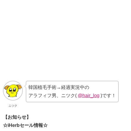
韓国植毛手術→経過実況中の
アラフィフ男、ニツク(
@hair_log
)です！
ニツク
【お知らせ】
☆iHerbセール情報☆